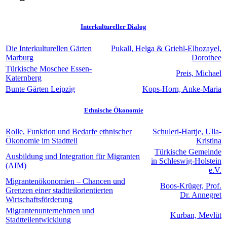
Interkultureller Dialog
Die Interkulturellen Gärten
Pukall, Helga & Griehl-Elhozayel,
Marburg
Dorothee
Türkische Moschee Essen-
Preis, Michael
Katernberg
Bunte Gärten Leipzig
Kops-Horn, Anke-Maria
Ethnische Ökonomie
Rolle, Funktion und Bedarfe ethnischer
Schuleri-Hartje, Ulla-
Ökonomie im Stadtteil
Kristina
Türkische Gemeinde
Ausbildung und Integration für Migranten
in Schleswig-Holstein
(AIM)
e.V.
Migrantenökonomien – Chancen und
Boos-Krüger, Prof.
Grenzen einer stadtteilorientierten
Dr. Annegret
Wirtschaftsförderung
Migrantenunternehmen und
Kurban, Mevlüt
Stadtteilentwicklung