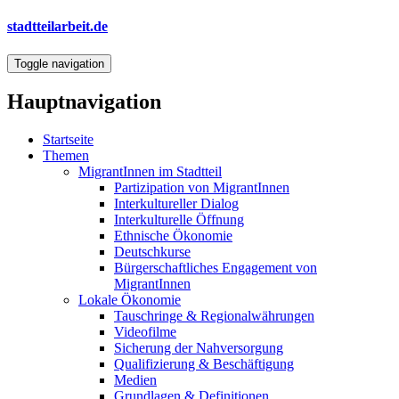
Direkt
stadtteilarbeit.de
zum
Inhalt
Toggle navigation
Hauptnavigation
Startseite
Themen
MigrantInnen im Stadtteil
Partizipation von MigrantInnen
Interkultureller Dialog
Interkulturelle Öffnung
Ethnische Ökonomie
Deutschkurse
Bürgerschaftliches Engagement von
MigrantInnen
Lokale Ökonomie
Tauschringe & Regionalwährungen
Videofilme
Sicherung der Nahversorgung
Qualifizierung & Beschäftigung
Medien
Grundlagen & Definitionen