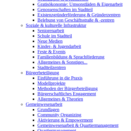
Gratisökonomie: Umsonstläden & Eigenarbeit
Genossenschaften im Stadtteil
Existenzgründerförderung & Gründerzentren
Belebung von Geschäftsstraße & -zentren
Soziale & kulturelle Infrastruktur
Seniorenarbeit
Schule im Stadtteil
Neue Medien
Kinder- & Jugendarbeit
Feste & Events
Familienbildung & Sprachförderung
Allgemeines & Sonstiges...
Stadtteilzentren
Bürgerbeteiligung
Einführung in die Praxis
Modellprojekte
Methoden der Bürgerbeteiligung
Bürgerschaftliches Engagement
Allgemeines & Theorien
Gemeinwesenarbeit
Grundlagen
Community Organizing
Aktivierung & Empowerment
Gemeinwesenarbeit & Quartiermanagement
Quartiermanagement