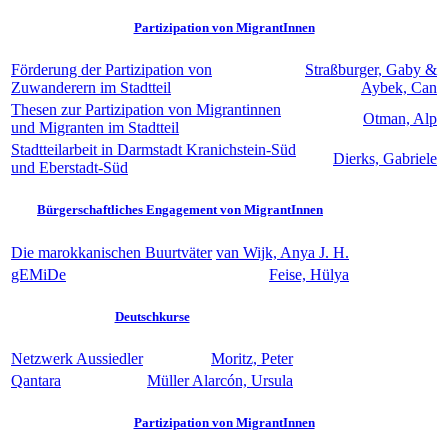
Partizipation von MigrantInnen
Förderung der Partizipation von
Straßburger, Gaby &
Zuwanderern im Stadtteil
Aybek, Can
Thesen zur Partizipation von Migrantinnen
Otman, Alp
und Migranten im Stadtteil
Stadtteilarbeit in Darmstadt Kranichstein-Süd
Dierks, Gabriele
und Eberstadt-Süd
Bürgerschaftliches Engagement von MigrantInnen
Die marokkanischen Buurtväter
van Wijk, Anya J. H.
gEMiDe
Feise, Hülya
Deutschkurse
Netzwerk Aussiedler
Moritz, Peter
Qantara
Müller Alarcón, Ursula
Partizipation von MigrantInnen