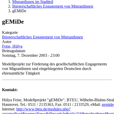
MigrantInnen im Stadtteil
Bürgerschaftliches Engagement von MigrantInnen
gEMiDe
gEMiDe
Kategorie
Bürgerschaftliches Engagement von MigrantInnen
Autor
Feise, Hülya
Beitragsdatum
Sonntag, 7. Dezember 2003 - 23:00
Modellprojekt zur Förderung des gesellschaftlichen Engagements
von MigrantInnen und eingebürgerten Deutschen durch
ehrenamtliche Tätigkeit
Kontakt:
Hülya Feise, Modellprojekt "gEMiDe", BTEU, Wilhelm-Bluhm-Stra
Hannover, Tel.: 0511 / 2135363, Fax: 0511 / 2133529, eMail:
gemide
Internet:
http://www.bteu.de/modules.php?
op=modload&name=News&file=article&sid=316&mode=thread&ord