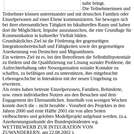
nahe bringt.
Die Teilnehmerinnen und
Teilnehmer können untereinander und mit deutschen Familien oder
Einzelpersonen auf einer Ebene kommunizieren. Sie bewegen sich
bei ihrer ehrenamtlichen Tätigkeit im bikulturellen Raum und haben
dort die Möglichkeit, Impulse auszutauschen, die eine Grundlage für
Kommunikation in kultureller Vielfalt bilden.
Grundsätzliches Ziel ist die Förderung der gegenseitigen
Integrationsbereitschaft und Fähigkeiten sowie der gegenseitigen
Anerkennung von Deutschen und MigrantInnen.
Ein weiteres Ziel ist es, bei den Betroffenen die Selbsthilfepotentiale
zu fördern und die Qualifizierung zur Lösung sozialer Probleme, die
Aufrechterhaltung oder Neuorganisation sozialer Kontakte zu
schaffen, zu befähigen und zu unterstützen, ihre mitgebrachte
Lebensgeschichte in Interaktion mit der neuen Umgebung zu
erweitern.
Als erstes haben betreute Einzelpersonen, Familien, Behinderte,
usw. einen individuellen Nutzen aus den Besuchen und dem
Engagement der Ehrenamtlichen. Innerhalb von wenigen Wochen
konnte durch die – nicht bezahlte - Vorarbeit des Projektes in den
Jahren 2000 und erste Hälfte 2001 ein von allen Seiten
vielbeachtetes und gelobtes Modellprojekt aufgebaut werden. (u.a.
Anerkennungsurkunde des Bundespräsidenten wg.
WETTBEWERB ZUR INTEGRATION VON
ZUWANDERERN, am 22.08.2002 ).