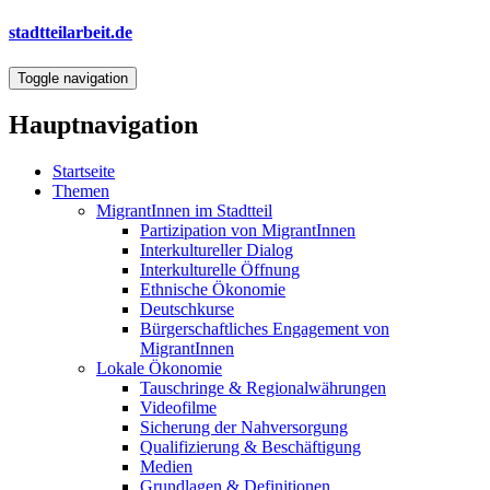
Direkt
stadtteilarbeit.de
zum
Inhalt
Toggle navigation
Hauptnavigation
Startseite
Themen
MigrantInnen im Stadtteil
Partizipation von MigrantInnen
Interkultureller Dialog
Interkulturelle Öffnung
Ethnische Ökonomie
Deutschkurse
Bürgerschaftliches Engagement von
MigrantInnen
Lokale Ökonomie
Tauschringe & Regionalwährungen
Videofilme
Sicherung der Nahversorgung
Qualifizierung & Beschäftigung
Medien
Grundlagen & Definitionen