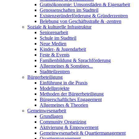
Gratisökonomie: Umsonstläden & Eigenarbeit
Genossenschaften im Stadtteil
Existenzgründerförderung & Gründerzentren
Belebung von Geschäftsstraße & -zentren
Soziale & kulturelle Infrastruktur
Seniorenarbeit
Schule im Stadtteil
Neue Medien
Kinder- & Jugendarbeit
Feste & Events
Familienbildung & Sprachförderung
Allgemeines & Sonstiges...
Stadtteilzentren
Bürgerbeteiligung
Einführung in die Praxis
Modellprojekte
Methoden der Bürgerbeteiligung
Bürgerschaftliches Engagement
Allgemeines & Theorien
Gemeinwesenarbeit
Grundlagen
Community Organizing
Aktivierung & Empowerment
Gemeinwesenarbeit & Quartiermanagement
Quartiermanagement