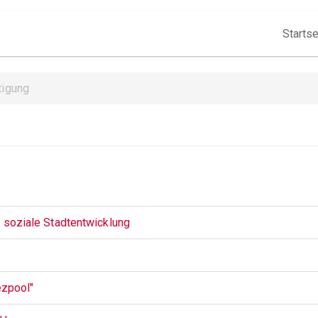
Hauptna
Startse
tigung
soziale Stadtentwicklung
ezpool"