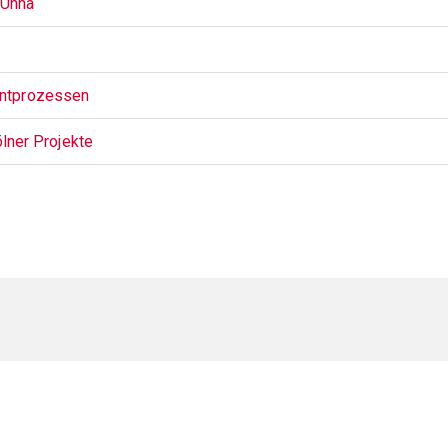
 Unna
ntprozessen
lner Projekte