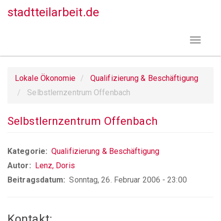
Direkt
stadtteilarbeit.de
zum
Inhalt
Toggle
navigat
Lokale Ökonomie
Qualifizierung & Beschäftigung
Selbstlernzentrum Offenbach
Selbstlernzentrum Offenbach
Kategorie
Qualifizierung & Beschäftigung
Autor
Lenz, Doris
Beitragsdatum
Sonntag, 26. Februar 2006 - 23:00
Kontakt: