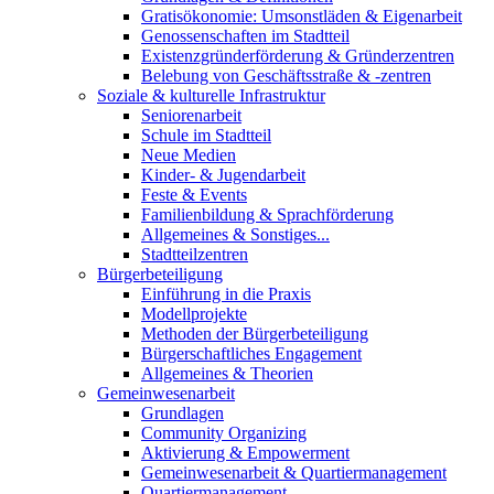
Gratisökonomie: Umsonstläden & Eigenarbeit
Genossenschaften im Stadtteil
Existenzgründerförderung & Gründerzentren
Belebung von Geschäftsstraße & -zentren
Soziale & kulturelle Infrastruktur
Seniorenarbeit
Schule im Stadtteil
Neue Medien
Kinder- & Jugendarbeit
Feste & Events
Familienbildung & Sprachförderung
Allgemeines & Sonstiges...
Stadtteilzentren
Bürgerbeteiligung
Einführung in die Praxis
Modellprojekte
Methoden der Bürgerbeteiligung
Bürgerschaftliches Engagement
Allgemeines & Theorien
Gemeinwesenarbeit
Grundlagen
Community Organizing
Aktivierung & Empowerment
Gemeinwesenarbeit & Quartiermanagement
Quartiermanagement