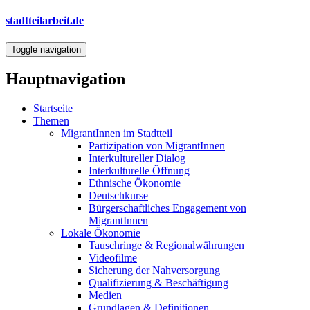
Direkt
stadtteilarbeit.de
zum
Inhalt
Toggle navigation
Hauptnavigation
Startseite
Themen
MigrantInnen im Stadtteil
Partizipation von MigrantInnen
Interkultureller Dialog
Interkulturelle Öffnung
Ethnische Ökonomie
Deutschkurse
Bürgerschaftliches Engagement von
MigrantInnen
Lokale Ökonomie
Tauschringe & Regionalwährungen
Videofilme
Sicherung der Nahversorgung
Qualifizierung & Beschäftigung
Medien
Grundlagen & Definitionen