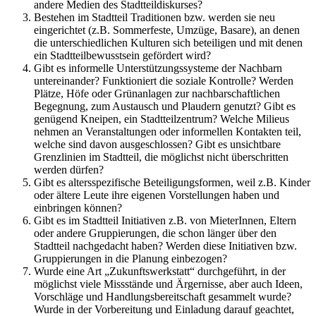
andere Medien des Stadtteildiskurses?
Bestehen im Stadtteil Traditionen bzw. werden sie neu
eingerichtet (z.B. Sommerfeste, Umzüge, Basare), an denen
die unterschiedlichen Kulturen sich beteiligen und mit denen
ein Stadtteilbewusstsein gefördert wird?
Gibt es informelle Unterstützungssysteme der Nachbarn
untereinander? Funktioniert die soziale Kontrolle? Werden
Plätze, Höfe oder Grünanlagen zur nachbarschaftlichen
Begegnung, zum Austausch und Plaudern genutzt? Gibt es
genügend Kneipen, ein Stadtteilzentrum? Welche Milieus
nehmen an Veranstaltungen oder informellen Kontakten teil,
welche sind davon ausgeschlossen? Gibt es unsichtbare
Grenzlinien im Stadtteil, die möglichst nicht überschritten
werden dürfen?
Gibt es altersspezifische Beteiligungsformen, weil z.B. Kinder
oder ältere Leute ihre eigenen Vorstellungen haben und
einbringen können?
Gibt es im Stadtteil Initiativen z.B. von MieterInnen, Eltern
oder andere Gruppierungen, die schon länger über den
Stadtteil nachgedacht haben? Werden diese Initiativen bzw.
Gruppierungen in die Planung einbezogen?
Wurde eine Art „Zukunftswerkstatt“ durchgeführt, in der
möglichst viele Missstände und Ärgernisse, aber auch Ideen,
Vorschläge und Handlungsbereitschaft gesammelt wurde?
Wurde in der Vorbereitung und Einladung darauf geachtet,