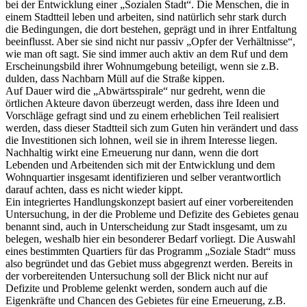
bei der Entwicklung einer „Sozialen Stadt“. Die Menschen, die in
einem Stadtteil leben und arbeiten, sind natürlich sehr stark durch
die Bedingungen, die dort bestehen, geprägt und in ihrer Entfaltung
beeinflusst. Aber sie sind nicht nur passiv „Opfer der Verhältnisse“,
wie man oft sagt. Sie sind immer auch aktiv an dem Ruf und dem
Erscheinungsbild ihrer Wohnumgebung beteiligt, wenn sie z.B.
dulden, dass Nachbarn Müll auf die Straße kippen.
Auf Dauer wird die „Abwärtsspirale“ nur gedreht, wenn die
örtlichen Akteure davon überzeugt werden, dass ihre Ideen und
Vorschläge gefragt sind und zu einem erheblichen Teil realisiert
werden, dass dieser Stadtteil sich zum Guten hin verändert und dass
die Investitionen sich lohnen, weil sie in ihrem Interesse liegen.
Nachhaltig wirkt eine Erneuerung nur dann, wenn die dort
Lebenden und Arbeitenden sich mit der Entwicklung und dem
Wohnquartier insgesamt identifizieren und selber verantwortlich
darauf achten, dass es nicht wieder kippt.
Ein integriertes Handlungskonzept basiert auf einer vorbereitenden
Untersuchung, in der die Probleme und Defizite des Gebietes genau
benannt sind, auch in Unterscheidung zur Stadt insgesamt, um zu
belegen, weshalb hier ein besonderer Bedarf vorliegt. Die Auswahl
eines bestimmten Quartiers für das Programm „Soziale Stadt“ muss
also begründet und das Gebiet muss abgegrenzt werden. Bereits in
der vorbereitenden Untersuchung soll der Blick nicht nur auf
Defizite und Probleme gelenkt werden, sondern auch auf die
Eigenkräfte und Chancen des Gebietes für eine Erneuerung, z.B.