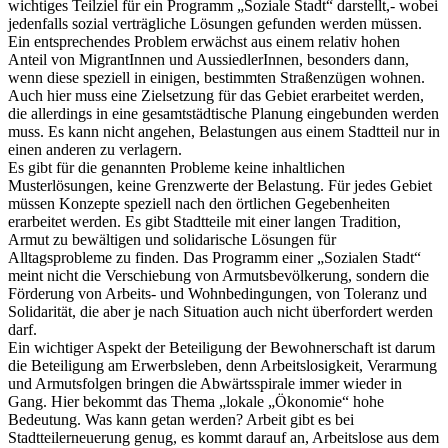
wichtiges Teilziel für ein Programm „Soziale Stadt“ darstellt,- wobei
jedenfalls sozial verträgliche Lösungen gefunden werden müssen.
Ein entsprechendes Problem erwächst aus einem relativ hohen
Anteil von MigrantInnen und AussiedlerInnen, besonders dann,
wenn diese speziell in einigen, bestimmten Straßenzügen wohnen.
Auch hier muss eine Zielsetzung für das Gebiet erarbeitet werden,
die allerdings in eine gesamtstädtische Planung eingebunden werden
muss. Es kann nicht angehen, Belastungen aus einem Stadtteil nur in
einen anderen zu verlagern.
Es gibt für die genannten Probleme keine inhaltlichen
Musterlösungen, keine Grenzwerte der Belastung. Für jedes Gebiet
müssen Konzepte speziell nach den örtlichen Gegebenheiten
erarbeitet werden. Es gibt Stadtteile mit einer langen Tradition,
Armut zu bewältigen und solidarische Lösungen für
Alltagsprobleme zu finden. Das Programm einer „Sozialen Stadt“
meint nicht die Verschiebung von Armutsbevölkerung, sondern die
Förderung von Arbeits- und Wohnbedingungen, von Toleranz und
Solidarität, die aber je nach Situation auch nicht überfordert werden
darf.
Ein wichtiger Aspekt der Beteiligung der Bewohnerschaft ist darum
die Beteiligung am Erwerbsleben, denn Arbeitslosigkeit, Verarmung
und Armutsfolgen bringen die Abwärtsspirale immer wieder in
Gang. Hier bekommt das Thema „lokale „Ökonomie“ hohe
Bedeutung. Was kann getan werden? Arbeit gibt es bei
Stadtteilerneuerung genug, es kommt darauf an, Arbeitslose aus dem