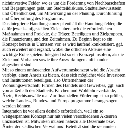
nichtinvestive Felder, wo es um die Förderung von Nachbarschaften
und Begegnungen geht, um Stadtteildiskurse, Stadtteilbewusstsein
und Öffentlichkeit, um Mitwirkung an der Planung, Durchführung
und Überprüfung des Programms.
Das integrierte Handlungskonzept enthält die Handlungsfelder, die
dafür jeweils aufgestellten Ziele, aber auch die erforderlichen
Maßnahmen und Projekte, die Träger, Beteiligten und Zielgruppen,
die Finanzierung und den Zeitrahmen. Zu Beginn liegt so ein
Konzept bereits in Umrissen vor, es wird laufend konkretisiert, ggf.
auch erweitert und ergänzt, wobei die örtlichen Akteure eine
wichtige Rolle spielen. Integriert ist so ein Konzept insofern, als die
Ziele und Vorhaben sowie ihre Auswirkungen aufeinander
abgestimmt sind.
Mit so einem umfassenden Aufwertungskonzept wird die Absicht
verfolgt, einen Anreiz zu bieten, dass sich möglichst viele Investoren
und Institutionen beteiligen, also Unternehmen der
Wohnungswirtschaft, Firmen des Handels und Gewerbes, ggf. auch
von außerhalb des Stadtteils, Kirchen und Wohlfahrtsverbände,
Ärzte, Rechtsanwälte u.a. Zur finanziellen Förderung ist zu prüfen,
welche Landes-, Bundes- und Europaprogramme herangezogen
werden können.
Integration ist vor allem deshalb erforderlich, weil ein so
weitgespanntes Konzept nur mit vielen verschiedenen Akteuren
umzusetzen ist. Mitwirken müssen nahezu alle Dezernate bzw.
Ämter der städtischen Verwaltung. Beteiligt sind die genannten