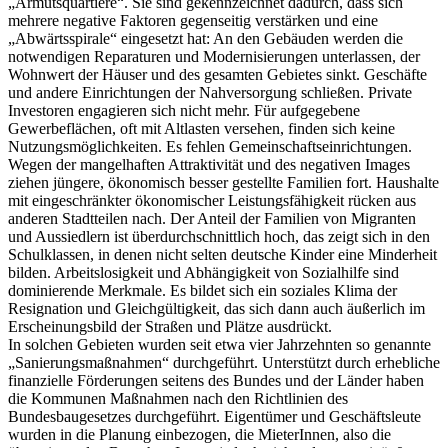
„Armutsquartiere“. Sie sind gekennzeichnet dadurch, dass sich
mehrere negative Faktoren gegenseitig verstärken und eine
„Abwärtsspirale“ eingesetzt hat: An den Gebäuden werden die
notwendigen Reparaturen und Modernisierungen unterlassen, der
Wohnwert der Häuser und des gesamten Gebietes sinkt. Geschäfte
und andere Einrichtungen der Nahversorgung schließen. Private
Investoren engagieren sich nicht mehr. Für aufgegebene
Gewerbeflächen, oft mit Altlasten versehen, finden sich keine
Nutzungsmöglichkeiten. Es fehlen Gemeinschaftseinrichtungen.
Wegen der mangelhaften Attraktivität und des negativen Images
ziehen jüngere, ökonomisch besser gestellte Familien fort. Haushalte
mit eingeschränkter ökonomischer Leistungsfähigkeit rücken aus
anderen Stadtteilen nach. Der Anteil der Familien von Migranten
und Aussiedlern ist überdurchschnittlich hoch, das zeigt sich in den
Schulklassen, in denen nicht selten deutsche Kinder eine Minderheit
bilden. Arbeitslosigkeit und Abhängigkeit von Sozialhilfe sind
dominierende Merkmale. Es bildet sich ein soziales Klima der
Resignation und Gleichgültigkeit, das sich dann auch äußerlich im
Erscheinungsbild der Straßen und Plätze ausdrückt.
In solchen Gebieten wurden seit etwa vier Jahrzehnten so genannte
„Sanierungsmaßnahmen“ durchgeführt. Unterstützt durch erhebliche
finanzielle Förderungen seitens des Bundes und der Länder haben
die Kommunen Maßnahmen nach den Richtlinien des
Bundesbaugesetzes durchgeführt. Eigentümer und Geschäftsleute
wurden in die Planung einbezogen, die MieterInnen, also die