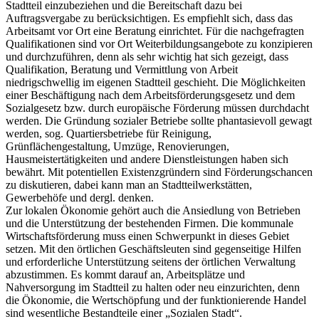
Stadtteil einzubeziehen und die Bereitschaft dazu bei
Auftragsvergabe zu berücksichtigen. Es empfiehlt sich, dass das
Arbeitsamt vor Ort eine Beratung einrichtet. Für die nachgefragten
Qualifikationen sind vor Ort Weiterbildungsangebote zu konzipieren
und durchzuführen, denn als sehr wichtig hat sich gezeigt, dass
Qualifikation, Beratung und Vermittlung von Arbeit
niedrigschwellig im eigenen Stadtteil geschieht. Die Möglichkeiten
einer Beschäftigung nach dem Arbeitsförderungsgesetz und dem
Sozialgesetz bzw. durch europäische Förderung müssen durchdacht
werden. Die Gründung sozialer Betriebe sollte phantasievoll gewagt
werden, sog. Quartiersbetriebe für Reinigung,
Grünflächengestaltung, Umzüge, Renovierungen,
Hausmeistertätigkeiten und andere Dienstleistungen haben sich
bewährt. Mit potentiellen Existenzgründern sind Förderungschancen
zu diskutieren, dabei kann man an Stadtteilwerkstätten,
Gewerbehöfe und dergl. denken.
Zur lokalen Ökonomie gehört auch die Ansiedlung von Betrieben
und die Unterstützung der bestehenden Firmen. Die kommunale
Wirtschaftsförderung muss einen Schwerpunkt in dieses Gebiet
setzen. Mit den örtlichen Geschäftsleuten sind gegenseitige Hilfen
und erforderliche Unterstützung seitens der örtlichen Verwaltung
abzustimmen. Es kommt darauf an, Arbeitsplätze und
Nahversorgung im Stadtteil zu halten oder neu einzurichten, denn
die Ökonomie, die Wertschöpfung und der funktionierende Handel
sind wesentliche Bestandteile einer „Sozialen Stadt“.