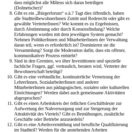
dass möglichst alle Milieus sich daran beteiligen
(Dolmetscher)?
Gibt es ein „Bürgerforum“ o.ä.? Tagt dies öffentlich, haben
alle StadtteilbewohnerInnen Zutritt und Rederecht oder gibt es
gewählte VertreterInnen? Wie kommt es zu Ergebnissen,
durch Abstimmung oder durch Konsensfindung? Welche
Erfahrungen wurden mit dem jeweiligen System gemacht?
Nehmen PolitikerInnen und MitarbeiterInnen der Verwaltung
daran teil, wenn es erforderlich ist? Dominieren sie die
Versammlung? Sorgt die Moderation dafür, dass ein offener,
kommunikativer Prozess entsteht?
Sind in den Gremien, wo über Investitionen und spezielle
fachliche Fragen, ggf. vertraulich, beraten wird, Vertreter der
Bewohnerschaft beteiligt?
Gibt es eine verbindliche, kontinuierliche Vernetzung der
LehrerInnen, SozialarbeiterInnen und anderer
MitarbeiterInnen aus pädagogischen, sozialen oder kulturellen
Einrichtungen? Werden dabei auch gemeinsame Aktivitäten
abgesprochen?
Gibt es einen Arbeitskreis der örtlichen Geschäftsleute zur
Aufwertung der Nahversorgung und zur Steigerung der
Attraktivität des Viertels? Gibt es Bemühungen, zusätzliche
Geschäfte oder Betriebe anzusiedeln?
Gibt es eine Arbeitsvermittlung und berufliche Qualifizierung
im Stadtteil? Werden für die anstehenden Arbeiten