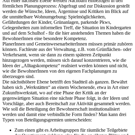
Auf einer nächsten Ebene werden Nachbarn einbezogen in den
förmlichen Planungsprozess: Abgefragt und zur Diskussion gestellt
werden die Wünsche, Ideen, Ärgernisse und Kritiken im Blick auf
die unmittelbare Wohnumgebung: Spielmöglichkeiten,
Gefährdungen der Kinder, Grünanlagen, parkende Pkws,
Gelegenheiten zum informellen Treff, die Situation im Kindergarten
und auf dem Schulhof - für die hier anstehenden Themen haben die
BewohnerInnen eine besondere Kompetenz.
PlanerInnen und GemeinwesenarbeiterInnen müssen primär zuhören
können. Fachleute aus der Verwaltung, z.B. vom Grünflächen- oder
Verkehrsamt, wenn sie dann zu einem späteren Zeitpunkt
hinzugezogen werden, müssen sich darauf konzentrieren, wie die
Ideen der „Alltagskompetenz“ realisiert werden können und nicht,
wie die BewohnerInnen von den eigenen Fachplanungen zu
überzeugen sind.
Die nächsthöhere Ebene betrifft den Stadtteil als ganzen. Bewährt
haben sich „Werkstätten“ an einem Wochenende, etwa in Art einer
Zukunftswerkstatt, wo auf eine Phase der Kritik an der
gegenwärtigen Situation eine nächste Phase folgt, in der Ideen und
Vorschläge, aber auch Bereitschaft zur Aktivität gesammelt werden.
Wie soll die Beteiligung der Bewohnerschaft institutionalisiert
werden und damit eine verbindliche Form finden? Man kann drei
Typen von Beteiligungsgremien unterscheiden:
Zum einen gibt es Arbeitsgruppen für räumliche Teilgebiete