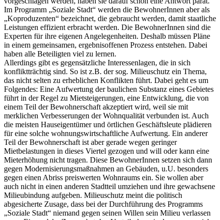
vorgeschlagen werden, haben sie darauf schon eine Antwort parat.
Im Programm „Soziale Stadt“ werden die BewohnerInnen aber als
„Koproduzenten“ bezeichnet, die gebraucht werden, damit staatliche
Leistungen effizient erbracht werden. Die BewohnerInnen sind die
Experten für ihre eigenen Angelegenheiten. Deshalb müssen Pläne
in einem gemeinsamen, ergebnisoffenen Prozess entstehen. Dabei
haben alle Beteiligten viel zu lernen.
Allerdings gibt es gegensätzliche Interessenlagen, die in sich
konfliktträchtig sind. So ist z.B. der sog. Milieuschutz ein Thema,
das nicht selten zu erheblichen Konflikten führt. Dabei geht es um
Folgendes: Eine Aufwertung der baulichen Substanz eines Gebietes
führt in der Regel zu Mietsteigerungen, eine Entwicklung, die von
einem Teil der Bewohnerschaft akzeptiert wird, weil sie mit
merklichen Verbesserungen der Wohnqualität verbunden ist. Auch
die meisten Hauseigentümer und örtlichen Geschäftsleute plädieren
für eine solche wohnungswirtschaftliche Aufwertung. Ein anderer
Teil der Bewohnerschaft ist aber gerade wegen geringer
Mietbelastungen in dieses Viertel gezogen und will oder kann eine
Mieterhöhung nicht tragen. Diese BewohnerInnen setzen sich dann
gegen Modernisierungsmaßnahmen an Gebäuden, u.U. besonders
gegen einen Abriss preiswerten Wohnraums ein. Sie wollen aber
auch nicht in einen anderen Stadtteil umziehen und ihre gewachsene
Milieubindung aufgeben. Milieuschutz meint die politisch
abgesicherte Zusage, dass bei der Durchführung des Programms
„Soziale Stadt“ niemand gegen seinen Willen sein Milieu verlassen