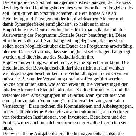
Die Aufgabe des Stadtteilmanagements ist es dagegen, den Prozess
des integrierten Handlungskonzeptes verantwortlich zu begleiten. Es
soll „Strukturen im Stadtteil schaffen, die ein hohes Maß an
Beteiligung und Engagement der lokal wirksamen Akteure und
damit Synergieeffekte ermöglichen“, so heißt es in einer
Empfehlung des Deutschen Institutes für Urbanistik, das mit der
Auswertung des Programms „Soziale Stadt“ beauftragt ist. Diese
Strukturen sollen auf Nachhaltigkeit angelegt sein, das heißt, sie
sollen nach Möglichkeit über die Dauer des Programms arbeitsfähig
bleiben. Das setzt voraus, dass sie möglichst selbsttragend angelegt
werden und die Akteure des Stadtteils darin ihre
Eigenverantwortung wahrnehmen, z.B. die Sprecherfunktion. Die
Beteiligung der Bewohnerschaft darf sich nicht nur auf weniger
wichtige Fragen beschränken, die Verhandlungen in den Gremien
müssen z.B. von der Verwaltung ergebnisoffen geführt werden.
Solche Strukturen sind, wie schon erwähnt, die Vernetzungen der
lokalen Akteure im Stadtteil, also das „Stadtteilforum“ o.ä. und die
verschiedenen Arbeitsgruppen im Quartier. Man spricht hier von
einer „horizontalen Vernetzung“ im Unterschied zur „vertikalen
Vernetzung“. Dazu rechnen die Kommissionen und Arbeitsgruppen,
in der stadtteilexterne Beteiligte zusammenkommen, also Vertreter
von fördernden Institutionen, von Investoren, Betreibern und der
Politik, wobei auch in solchen Gremien der Stadtteil vertreten sein
muss.
Die wesentliche Aufgabe des Stadtteilmanagements ist also, die