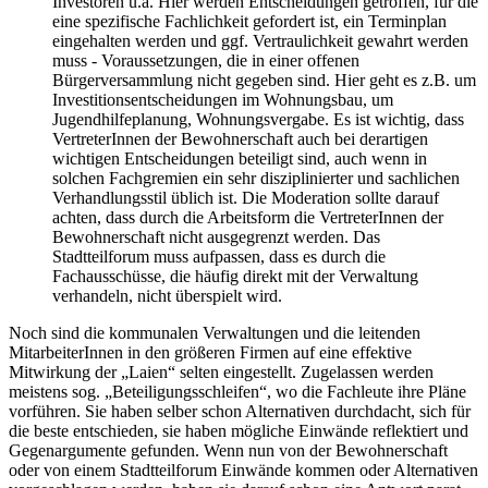
Investoren u.a. Hier werden Entscheidungen getroffen, für die
eine spezifische Fachlichkeit gefordert ist, ein Terminplan
eingehalten werden und ggf. Vertraulichkeit gewahrt werden
muss - Voraussetzungen, die in einer offenen
Bürgerversammlung nicht gegeben sind. Hier geht es z.B. um
Investitionsentscheidungen im Wohnungsbau, um
Jugendhilfeplanung, Wohnungsvergabe. Es ist wichtig, dass
VertreterInnen der Bewohnerschaft auch bei derartigen
wichtigen Entscheidungen beteiligt sind, auch wenn in
solchen Fachgremien ein sehr disziplinierter und sachlichen
Verhandlungsstil üblich ist. Die Moderation sollte darauf
achten, dass durch die Arbeitsform die VertreterInnen der
Bewohnerschaft nicht ausgegrenzt werden. Das
Stadtteilforum muss aufpassen, dass es durch die
Fachausschüsse, die häufig direkt mit der Verwaltung
verhandeln, nicht überspielt wird.
Noch sind die kommunalen Verwaltungen und die leitenden
MitarbeiterInnen in den größeren Firmen auf eine effektive
Mitwirkung der „Laien“ selten eingestellt. Zugelassen werden
meistens sog. „Beteiligungsschleifen“, wo die Fachleute ihre Pläne
vorführen. Sie haben selber schon Alternativen durchdacht, sich für
die beste entschieden, sie haben mögliche Einwände reflektiert und
Gegenargumente gefunden. Wenn nun von der Bewohnerschaft
oder von einem Stadtteilforum Einwände kommen oder Alternativen