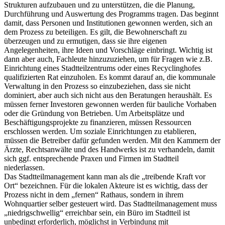
Strukturen aufzubauen und zu unterstützen, die die Planung,
Durchführung und Auswertung des Programms tragen. Das beginnt
damit, dass Personen und Institutionen gewonnen werden, sich an
dem Prozess zu beteiligen. Es gilt, die Bewohnerschaft zu
überzeugen und zu ermutigen, dass sie ihre eigenen
Angelegenheiten, ihre Ideen und Vorschläge einbringt. Wichtig ist
dann aber auch, Fachleute hinzuzuziehen, um für Fragen wie z.B.
Einrichtung eines Stadtteilzentrums oder eines Recyclinghofes
qualifizierten Rat einzuholen. Es kommt darauf an, die kommunale
Verwaltung in den Prozess so einzubeziehen, dass sie nicht
dominiert, aber auch sich nicht aus den Beratungen heraushält. Es
müssen ferner Investoren gewonnen werden für bauliche Vorhaben
oder die Gründung von Betrieben. Um Arbeitsplätze und
Beschäftigungsprojekte zu finanzieren, müssen Ressourcen
erschlossen werden. Um soziale Einrichtungen zu etablieren,
müssen die Betreiber dafür gefunden werden. Mit den Kammern der
Ärzte, Rechtsanwälte und des Handwerks ist zu verhandeln, damit
sich ggf. entsprechende Praxen und Firmen im Stadtteil
niederlassen.
Das Stadtteilmanagement kann man als die „treibende Kraft vor
Ort“ bezeichnen. Für die lokalen Akteure ist es wichtig, dass der
Prozess nicht in dem „fernen“ Rathaus, sondern in ihrem
Wohnquartier selber gesteuert wird. Das Stadtteilmanagement muss
„niedrigschwellig“ erreichbar sein, ein Büro im Stadtteil ist
unbedingt erforderlich, möglichst in Verbindung mit