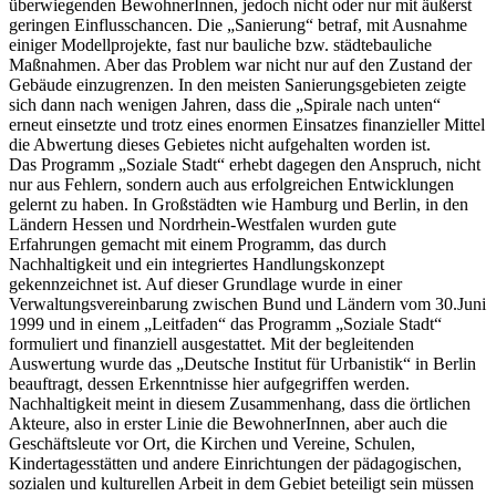
überwiegenden BewohnerInnen, jedoch nicht oder nur mit äußerst
geringen Einflusschancen. Die „Sanierung“ betraf, mit Ausnahme
einiger Modellprojekte, fast nur bauliche bzw. städtebauliche
Maßnahmen. Aber das Problem war nicht nur auf den Zustand der
Gebäude einzugrenzen. In den meisten Sanierungsgebieten zeigte
sich dann nach wenigen Jahren, dass die „Spirale nach unten“
erneut einsetzte und trotz eines enormen Einsatzes finanzieller Mittel
die Abwertung dieses Gebietes nicht aufgehalten worden ist.
Das Programm „Soziale Stadt“ erhebt dagegen den Anspruch, nicht
nur aus Fehlern, sondern auch aus erfolgreichen Entwicklungen
gelernt zu haben. In Großstädten wie Hamburg und Berlin, in den
Ländern Hessen und Nordrhein-Westfalen wurden gute
Erfahrungen gemacht mit einem Programm, das durch
Nachhaltigkeit und ein integriertes Handlungskonzept
gekennzeichnet ist. Auf dieser Grundlage wurde in einer
Verwaltungsvereinbarung zwischen Bund und Ländern vom 30.Juni
1999 und in einem „Leitfaden“ das Programm „Soziale Stadt“
formuliert und finanziell ausgestattet. Mit der begleitenden
Auswertung wurde das „Deutsche Institut für Urbanistik“ in Berlin
beauftragt, dessen Erkenntnisse hier aufgegriffen werden.
Nachhaltigkeit meint in diesem Zusammenhang, dass die örtlichen
Akteure, also in erster Linie die BewohnerInnen, aber auch die
Geschäftsleute vor Ort, die Kirchen und Vereine, Schulen,
Kindertagesstätten und andere Einrichtungen der pädagogischen,
sozialen und kulturellen Arbeit in dem Gebiet beteiligt sein müssen