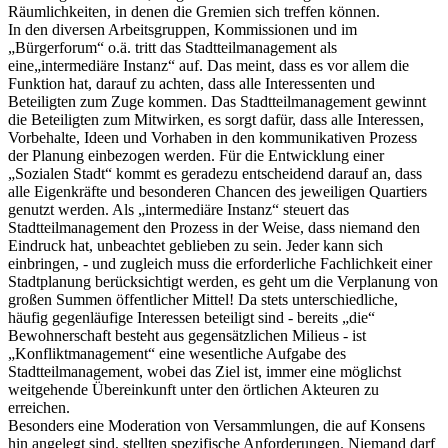
Räumlichkeiten, in denen die Gremien sich treffen können.
In den diversen Arbeitsgruppen, Kommissionen und im
„Bürgerforum“ o.ä. tritt das Stadtteilmanagement als
eine„intermediäre Instanz“ auf. Das meint, dass es vor allem die
Funktion hat, darauf zu achten, dass alle Interessenten und
Beteiligten zum Zuge kommen. Das Stadtteilmanagement gewinnt
die Beteiligten zum Mitwirken, es sorgt dafür, dass alle Interessen,
Vorbehalte, Ideen und Vorhaben in den kommunikativen Prozess
der Planung einbezogen werden. Für die Entwicklung einer
„Sozialen Stadt“ kommt es geradezu entscheidend darauf an, dass
alle Eigenkräfte und besonderen Chancen des jeweiligen Quartiers
genutzt werden. Als „intermediäre Instanz“ steuert das
Stadtteilmanagement den Prozess in der Weise, dass niemand den
Eindruck hat, unbeachtet geblieben zu sein. Jeder kann sich
einbringen, - und zugleich muss die erforderliche Fachlichkeit einer
Stadtplanung berücksichtigt werden, es geht um die Verplanung von
großen Summen öffentlicher Mittel! Da stets unterschiedliche,
häufig gegenläufige Interessen beteiligt sind - bereits „die“
Bewohnerschaft besteht aus gegensätzlichen Milieus - ist
„Konfliktmanagement“ eine wesentliche Aufgabe des
Stadtteilmanagement, wobei das Ziel ist, immer eine möglichst
weitgehende Übereinkunft unter den örtlichen Akteuren zu
erreichen.
Besonders eine Moderation von Versammlungen, die auf Konsens
hin angelegt sind, stellten spezifische Anforderungen. Niemand darf