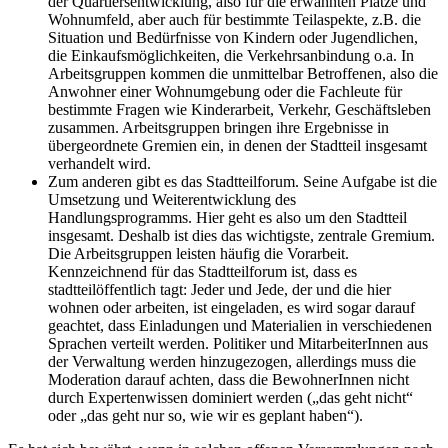
der Quartiersentwicklung, also für die erwähnten Plätze und
Wohnumfeld, aber auch für bestimmte Teilaspekte, z.B. die
Situation und Bedürfnisse von Kindern oder Jugendlichen,
die Einkaufsmöglichkeiten, die Verkehrsanbindung o.a. In
Arbeitsgruppen kommen die unmittelbar Betroffenen, also die
Anwohner einer Wohnumgebung oder die Fachleute für
bestimmte Fragen wie Kinderarbeit, Verkehr, Geschäftsleben
zusammen. Arbeitsgruppen bringen ihre Ergebnisse in
übergeordnete Gremien ein, in denen der Stadtteil insgesamt
verhandelt wird.
Zum anderen gibt es das Stadtteilforum. Seine Aufgabe ist die
Umsetzung und Weiterentwicklung des
Handlungsprogramms. Hier geht es also um den Stadtteil
insgesamt. Deshalb ist dies das wichtigste, zentrale Gremium.
Die Arbeitsgruppen leisten häufig die Vorarbeit.
Kennzeichnend für das Stadtteilforum ist, dass es
stadtteilöffentlich tagt: Jeder und Jede, der und die hier
wohnen oder arbeiten, ist eingeladen, es wird sogar darauf
geachtet, dass Einladungen und Materialien in verschiedenen
Sprachen verteilt werden. Politiker und MitarbeiterInnen aus
der Verwaltung werden hinzugezogen, allerdings muss die
Moderation darauf achten, dass die BewohnerInnen nicht
durch Expertenwissen dominiert werden („das geht nicht“
oder „das geht nur so, wie wir es geplant haben“).