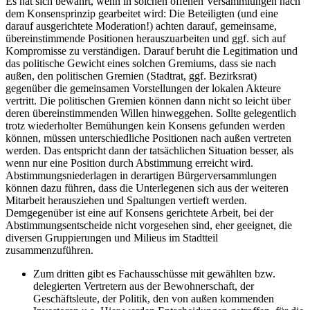
Es hat sich bewährt, wenn in solchen offenen Versammlungen nach
dem Konsensprinzip gearbeitet wird: Die Beteiligten (und eine
darauf ausgerichtete Moderation!) achten darauf, gemeinsame,
übereinstimmende Positionen herauszuarbeiten und ggf. sich auf
Kompromisse zu verständigen. Darauf beruht die Legitimation und
das politische Gewicht eines solchen Gremiums, dass sie nach
außen, den politischen Gremien (Stadtrat, ggf. Bezirksrat)
gegenüber die gemeinsamen Vorstellungen der lokalen Akteure
vertritt. Die politischen Gremien können dann nicht so leicht über
deren übereinstimmenden Willen hinweggehen. Sollte gelegentlich
trotz wiederholter Bemühungen kein Konsens gefunden werden
können, müssen unterschiedliche Positionen nach außen vertreten
werden. Das entspricht dann der tatsächlichen Situation besser, als
wenn nur eine Position durch Abstimmung erreicht wird.
Abstimmungsniederlagen in derartigen Bürgerversammlungen
können dazu führen, dass die Unterlegenen sich aus der weiteren
Mitarbeit herausziehen und Spaltungen vertieft werden.
Demgegenüber ist eine auf Konsens gerichtete Arbeit, bei der
Abstimmungsentscheide nicht vorgesehen sind, eher geeignet, die
diversen Gruppierungen und Milieus im Stadtteil
zusammenzuführen.
Zum dritten gibt es Fachausschüsse mit gewählten bzw.
delegierten Vertretern aus der Bewohnerschaft, der
Geschäftsleute, der Politik, den von außen kommenden