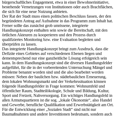
bürgerschaftliches Engagement, etwa in einer Bewohnerinitiative,
bestehende Vernetzungen von Institutionen oder auch Brachflächen,
die sich für eine neue Nutzung anbieten.
Der Rat der Stadt muss einen politischen Beschluss fassen, der den
begründeten Antrag auf Aufnahme in das Programm zum Inhalt hat.
Ferner sollte das zunächst grob umrissene, integrierte
Handlungskonzept enthalten sein sowie die Bereitschaft, mit den
örtlichen Akteuren zu kooperieren und den Prozess durch
qualifiziertes Monitoring bzw. eine Evaluation begleiten und
überprüfen zu lassen.
Das integrierte Handlungskonzept bringt zum Ausdruck, dass die
Defizite eines Gebietes auf verschiedenen Ebenen liegen und
dementsprechend nur eine ganzheitliche Lösung erfolgreich sein
kann. In dem Handlungskonzept sind die diversen Handlungsfelder
aufgeführt, für die in der vorbereitenden Untersuchung Mängel und
Probleme benannt worden sind und die also bearbeitet werden
müssen: Neben der baulichen bzw. städtebaulichen Erneuerung,
dem lokalen Wohnungsmarkt und der Verkehrssituation können
folgende Handlungsfelder in Frage kommen: Wohnumfeld und
öffentlicher Raum, Stadtteilökologie, Schule und Bildung, Kultur,
Sport und Freizeit, Nahversorgung. Ein wichtiges Handlungsfeld in
allen Armutsquartieren ist die sog. „lokale Ökonomie“, also Handel
und Gewerbe, berufliche Qualifikation und Erwerbstätigkeit am Ort.
Für die Entwicklung einer „Sozialen Stadt“ sind nicht nur
Baumaßnahmen und andere Investitionen bedeutsam, sondern auch