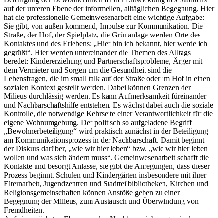
auf der unteren Ebene der informellen, alltäglichen Begegnung. Hier
hat die professionelle Gemeinwesenarbeit eine wichtige Aufgabe:
Sie gibt, von außen kommend, Impulse zur Kommunikation. Die
Straße, der Hof, der Spielplatz, die Grünanlage werden Orte des
Kontaktes und des Erlebens: „Hier bin ich bekannt, hier werde ich
gegrüßt“. Hier werden untereinander die Themen des Alltags
beredet: Kindererziehung und Partnerschaftsprobleme, Ärger mit
dem Vermieter und Sorgen um die Gesundheit sind die
Lebensfragen, die im small talk auf der Straße oder im Hof in einen
sozialen Kontext gestellt werden. Dabei können Grenzen der
Milieus durchlässig werden. Es kann Aufmerksamkeit füreinander
und Nachbarschaftshilfe entstehen. Es wächst dabei auch die soziale
Kontrolle, die notwendige Kehrseite einer Verantwortlichkeit für die
eigene Wohnumgebung. Der politisch so aufgeladene Begriff
„Bewohnerbeteiligung“ wird praktisch zunächst in der Beteiligung
am Kommunikationsprozess in der Nachbarschaft. Damit beginnt
der Diskurs darüber, „wie wir hier leben“ bzw. „wie wir hier leben
wollen und was sich ändern muss“. Gemeinwesenarbeit schafft die
Kontakte und besorgt Anlässe, sie gibt die Anregungen, dass dieser
Prozess beginnt. Schulen und Kindergärten insbesondere mit ihrer
Elternarbeit, Jugendzentren und Stadtteilbibliotheken, Kirchen und
Religionsgemeinschaften können Anstöße geben zu einer
Begegnung der Milieus, zum Austausch und Überwindung von
Fremdheiten.