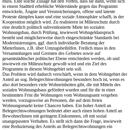
muss. Eine solche Zusage hat den Vorteil, dass sie dann, wenn sich
in einem Stadtteil erhebliche Widerstände gegen das Programm
entwickeln, Ängste und Verunsicherungen, offene und latente
Proteste dämpfen kann und eine soziale Atmosphäre schafft, in der
Kooperation möglich wird. Zu realisieren ist Milieuschutz durch
eine deutlich politisch subventionierte Miete im sozialen
Wohnungsbau, durch Prüfung, inwieweit Wohngeldanspruch
besteht und möglicherweise durch eingeschränkte Standards bei
Modernisierungen, ggf. durch individuelle Beratung der
MieterInnen, z.B. über Umzugsbeihilfen. Freilich muss in den
Versammlungen und Gremien des Gebietes sowie auf
gesamtstädtischer politischer Ebene entschieden werden, ob und
inwieweit ein Milieuschutz gewollt wird und ein Ziel des
Programms in diesem Wohngebiet sein soll.
Das Problem wird dadurch verschärft, wenn in dem Wohngebiet der
Anteil an sog. Belegrechtswohnungen besonders hoch ist, wenn es
also dort besonders viele Wohneinheiten gibt, die mit Mitteln des
sozialen Wohnungsbaus gefördert wurden und für die in einer
bestimmten Frist die Wohnungen vom Wohnungsamt vergeben
werden, vorzugsweise an Personen, die auf dem freien
Wohnungsmarkt keine Chancen haben. Ein hoher Anteil an
Belegrechtswohnungen bedeutet aber auch einen hohen Anteil an
BewohnerInnen mit geringem Einkommen, oft mit sozial
unangepassten Verhalten. Es stellt sich dann die Frage, inwieweit
eine Reduzierung des Anteils an Belegrechtswohnungen ein