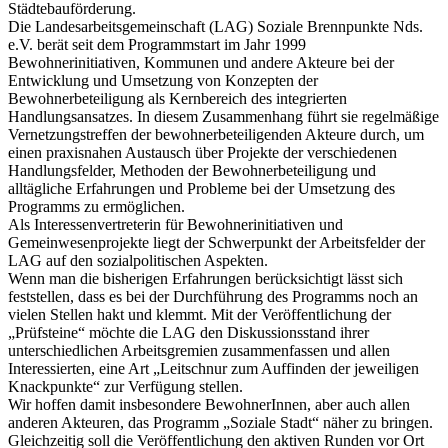
Städtebauförderung.
Die Landesarbeitsgemeinschaft (LAG) Soziale Brennpunkte Nds.
e.V. berät seit dem Programmstart im Jahr 1999
Bewohnerinitiativen, Kommunen und andere Akteure bei der
Entwicklung und Umsetzung von Konzepten der
Bewohnerbeteiligung als Kernbereich des integrierten
Handlungsansatzes. In diesem Zusammenhang führt sie regelmäßige
Vernetzungstreffen der bewohnerbeteiligenden Akteure durch, um
einen praxisnahen Austausch über Projekte der verschiedenen
Handlungsfelder, Methoden der Bewohnerbeteiligung und
alltägliche Erfahrungen und Probleme bei der Umsetzung des
Programms zu ermöglichen.
Als Interessenvertreterin für Bewohnerinitiativen und
Gemeinwesenprojekte liegt der Schwerpunkt der Arbeitsfelder der
LAG auf den sozialpolitischen Aspekten.
Wenn man die bisherigen Erfahrungen berücksichtigt lässt sich
feststellen, dass es bei der Durchführung des Programms noch an
vielen Stellen hakt und klemmt. Mit der Veröffentlichung der
„Prüfsteine“ möchte die LAG den Diskussionsstand ihrer
unterschiedlichen Arbeitsgremien zusammenfassen und allen
Interessierten, eine Art „Leitschnur zum Auffinden der jeweiligen
Knackpunkte“ zur Verfügung stellen.
Wir hoffen damit insbesondere BewohnerInnen, aber auch allen
anderen Akteuren, das Programm „Soziale Stadt“ näher zu bringen.
Gleichzeitig soll die Veröffentlichung den aktiven Runden vor Ort