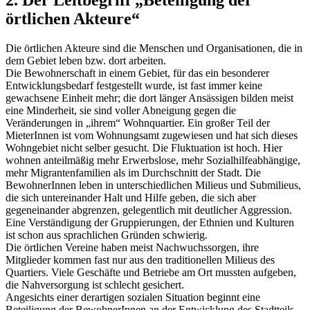
örtlichen Akteure“
Die örtlichen Akteure sind die Menschen und Organisationen, die in
dem Gebiet leben bzw. dort arbeiten.
Die Bewohnerschaft in einem Gebiet, für das ein besonderer
Entwicklungsbedarf festgestellt wurde, ist fast immer keine
gewachsene Einheit mehr; die dort länger Ansässigen bilden meist
eine Minderheit, sie sind voller Abneigung gegen die
Veränderungen in „ihrem“ Wohnquartier. Ein großer Teil der
MieterInnen ist vom Wohnungsamt zugewiesen und hat sich dieses
Wohngebiet nicht selber gesucht. Die Fluktuation ist hoch. Hier
wohnen anteilmäßig mehr Erwerbslose, mehr Sozialhilfeabhängige,
mehr Migrantenfamilien als im Durchschnitt der Stadt. Die
BewohnerInnen leben in unterschiedlichen Milieus und Submilieus,
die sich untereinander Halt und Hilfe geben, die sich aber
gegeneinander abgrenzen, gelegentlich mit deutlicher Aggression.
Eine Verständigung der Gruppierungen, der Ethnien und Kulturen
ist schon aus sprachlichen Gründen schwierig.
Die örtlichen Vereine haben meist Nachwuchssorgen, ihre
Mitglieder kommen fast nur aus den traditionellen Milieus des
Quartiers. Viele Geschäfte und Betriebe am Ort mussten aufgeben,
die Nahversorgung ist schlecht gesichert.
Angesichts einer derartigen sozialen Situation beginnt eine
Beteiligung der BewohnerInnen an der Entwicklung des Stadtteils