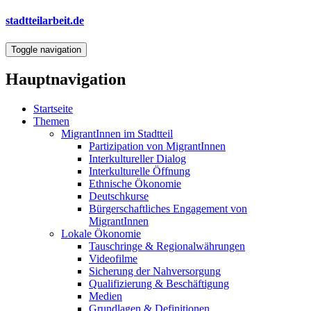
Direkt
stadtteilarbeit.de
zum
Inhalt
Toggle navigation
Hauptnavigation
Startseite
Themen
MigrantInnen im Stadtteil
Partizipation von MigrantInnen
Interkultureller Dialog
Interkulturelle Öffnung
Ethnische Ökonomie
Deutschkurse
Bürgerschaftliches Engagement von
MigrantInnen
Lokale Ökonomie
Tauschringe & Regionalwährungen
Videofilme
Sicherung der Nahversorgung
Qualifizierung & Beschäftigung
Medien
Grundlagen & Definitionen