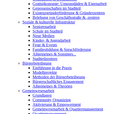
Gratisökonomie: Umsonstläden & Eigenarbeit
Genossenschaften im Stadtteil
Existenzgründerförderung & Gründerzentren
Belebung von Geschäftsstraße & -zentren
Soziale & kulturelle Infrastruktur
Seniorenarbeit
Schule im Stadtteil
Neue Medien
Kinder- & Jugendarbeit
Feste & Events
Familienbildung & Sprachförderung
Allgemeines & Sonstiges...
Stadtteilzentren
Bürgerbeteiligung
Einführung in die Praxis
Modellprojekte
Methoden der Bürgerbeteiligung
Bürgerschaftliches Engagement
Allgemeines & Theorien
Gemeinwesenarbeit
Grundlagen
Community Organizing
Aktivierung & Empowerment
Gemeinwesenarbeit & Quartiermanagement
Quartiermanagement