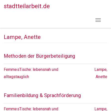
Direkt
stadtteilarbeit.de
zum
Inhalt
Toggle
navigat
Lampe, Anette
Methoden der Bürgerbeteiligung
FemmesTische: lebensnah und
Lampe,
alltagstauglich
Anette
Familienbildung & Sprachförderung
FemmesTische: lebensnah und
Lampe,