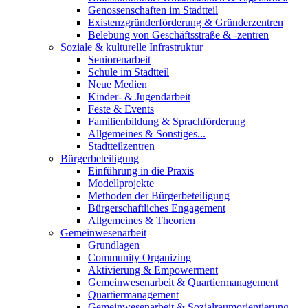
Genossenschaften im Stadtteil
Existenzgründerförderung & Gründerzentren
Belebung von Geschäftsstraße & -zentren
Soziale & kulturelle Infrastruktur
Seniorenarbeit
Schule im Stadtteil
Neue Medien
Kinder- & Jugendarbeit
Feste & Events
Familienbildung & Sprachförderung
Allgemeines & Sonstiges...
Stadtteilzentren
Bürgerbeteiligung
Einführung in die Praxis
Modellprojekte
Methoden der Bürgerbeteiligung
Bürgerschaftliches Engagement
Allgemeines & Theorien
Gemeinwesenarbeit
Grundlagen
Community Organizing
Aktivierung & Empowerment
Gemeinwesenarbeit & Quartiermanagement
Quartiermanagement
Gemeinwesenarbeit & Sozialraumorientierung