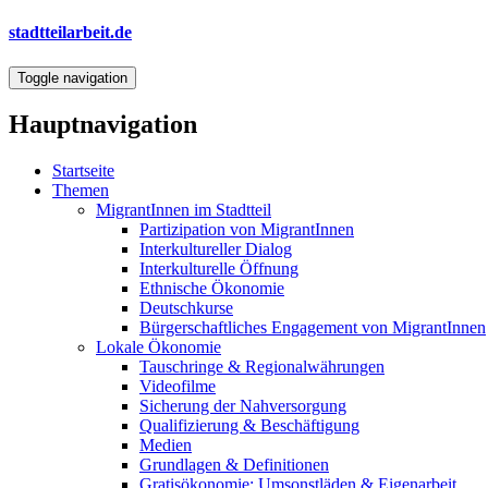
Direkt
stadtteilarbeit.de
zum
Inhalt
Toggle navigation
Hauptnavigation
Startseite
Themen
MigrantInnen im Stadtteil
Partizipation von MigrantInnen
Interkultureller Dialog
Interkulturelle Öffnung
Ethnische Ökonomie
Deutschkurse
Bürgerschaftliches Engagement von MigrantInnen
Lokale Ökonomie
Tauschringe & Regionalwährungen
Videofilme
Sicherung der Nahversorgung
Qualifizierung & Beschäftigung
Medien
Grundlagen & Definitionen
Gratisökonomie: Umsonstläden & Eigenarbeit