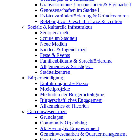
Gratisökonomie: Umsonstläden & Eigenarbeit
Genossenschaften im Stadtteil
Existenzgründerförderung & Gründerzentren
Belebung von Geschäftsstraße & -zentren
Soziale & kulturelle Infrastruktur
Seniorenarbeit
Schule im Stadtteil
Neue Medien
Kinder- & Jugendarbeit
Feste & Events
Familienbildung & Sprachförderung
Allgemeines & Sonstiges...
Stadtteilzentren
Bürgerbeteiligung
Einführung in die Praxis
Modellprojekte
Methoden der Bürgerbeteiligung
Bürgerschaftliches Engagement
Allgemeines & Theorien
Gemeinwesenarbeit
Grundlagen
Community Organizing
Aktivierung & Empowerment
Gemeinwesenarbeit & Quartiermanagement
Quartiermanagement