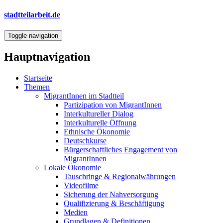
Direkt
stadtteilarbeit.de
zum
Inhalt
Toggle navigation
Hauptnavigation
Startseite
Themen
MigrantInnen im Stadtteil
Partizipation von MigrantInnen
Interkultureller Dialog
Interkulturelle Öffnung
Ethnische Ökonomie
Deutschkurse
Bürgerschaftliches Engagement von
MigrantInnen
Lokale Ökonomie
Tauschringe & Regionalwährungen
Videofilme
Sicherung der Nahversorgung
Qualifizierung & Beschäftigung
Medien
Grundlagen & Definitionen