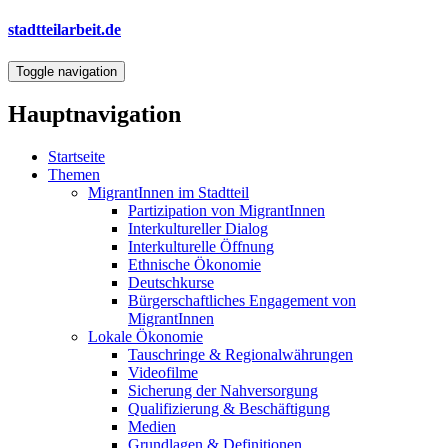
Direkt
stadtteilarbeit.de
zum
Inhalt
Toggle navigation
Hauptnavigation
Startseite
Themen
MigrantInnen im Stadtteil
Partizipation von MigrantInnen
Interkultureller Dialog
Interkulturelle Öffnung
Ethnische Ökonomie
Deutschkurse
Bürgerschaftliches Engagement von
MigrantInnen
Lokale Ökonomie
Tauschringe & Regionalwährungen
Videofilme
Sicherung der Nahversorgung
Qualifizierung & Beschäftigung
Medien
Grundlagen & Definitionen