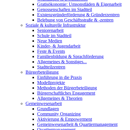
Gratisökonomie: Umsonstläden & Eigenarbeit
Genossenschaften im Stadtteil
Existenzgründerförderung & Gründerzentren
Belebung von Geschäftsstraße & -zentren
Soziale & kulturelle Infrastruktur
Seniorenarbeit
Schule im Stadtteil
Neue Medien
Kinder- & Jugendarbeit
Feste & Events
Familienbildung & Sprachförderung
Allgemeines & Sonstiges...
Stadtteilzentren
Bürgerbeteiligung
Einführung in die Praxis
Modellprojekte
Methoden der Bürgerbeteiligung
Bürgerschaftliches Engagement
Allgemeines & Theorien
Gemeinwesenarbeit
Grundlagen
Community Organizing
Aktivierung & Empowerment
Gemeinwesenarbeit & Quartiermanagement
Quartiermanagement