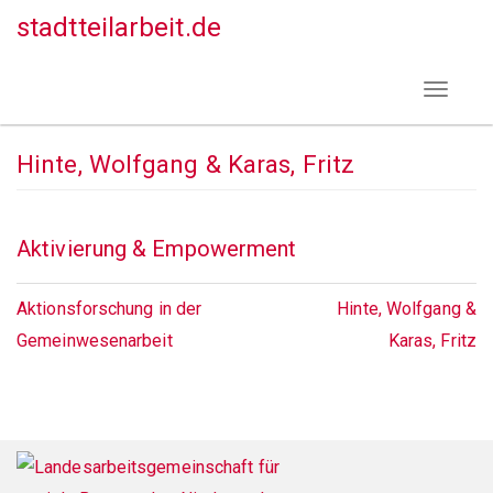
Direkt
stadtteilarbeit.de
zum
Inhalt
Toggle
navigat
Hinte, Wolfgang & Karas, Fritz
Aktivierung & Empowerment
Aktionsforschung in der
Hinte, Wolfgang &
Gemeinwesenarbeit
Karas, Fritz
Footer