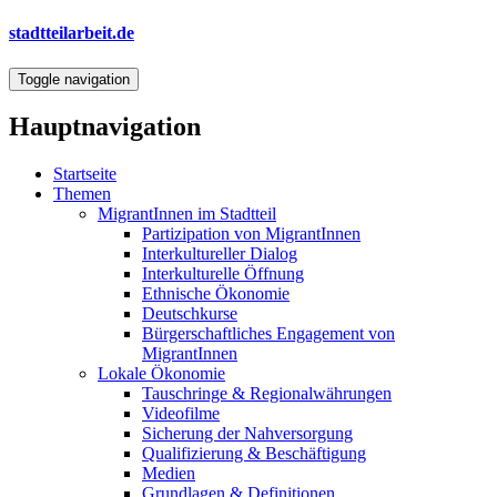
Direkt
stadtteilarbeit.de
zum
Inhalt
Toggle navigation
Hauptnavigation
Startseite
Themen
MigrantInnen im Stadtteil
Partizipation von MigrantInnen
Interkultureller Dialog
Interkulturelle Öffnung
Ethnische Ökonomie
Deutschkurse
Bürgerschaftliches Engagement von
MigrantInnen
Lokale Ökonomie
Tauschringe & Regionalwährungen
Videofilme
Sicherung der Nahversorgung
Qualifizierung & Beschäftigung
Medien
Grundlagen & Definitionen