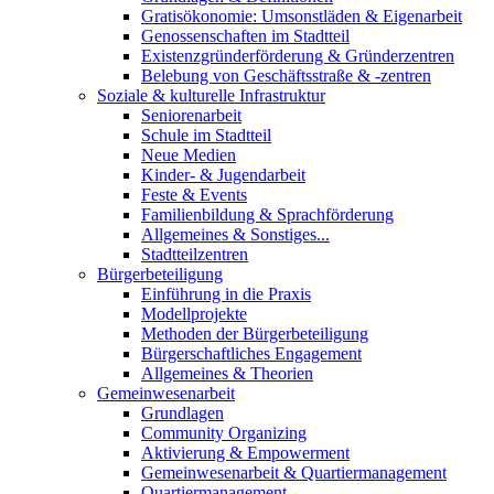
Gratisökonomie: Umsonstläden & Eigenarbeit
Genossenschaften im Stadtteil
Existenzgründerförderung & Gründerzentren
Belebung von Geschäftsstraße & -zentren
Soziale & kulturelle Infrastruktur
Seniorenarbeit
Schule im Stadtteil
Neue Medien
Kinder- & Jugendarbeit
Feste & Events
Familienbildung & Sprachförderung
Allgemeines & Sonstiges...
Stadtteilzentren
Bürgerbeteiligung
Einführung in die Praxis
Modellprojekte
Methoden der Bürgerbeteiligung
Bürgerschaftliches Engagement
Allgemeines & Theorien
Gemeinwesenarbeit
Grundlagen
Community Organizing
Aktivierung & Empowerment
Gemeinwesenarbeit & Quartiermanagement
Quartiermanagement