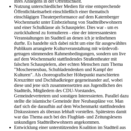
ihres Anliegens in der Öffentlichkeit.
Nutzung unterschiedlicher Medien für eine entsprechende
Öffentlichkeitsarbeit einschließlich einer thematisch
einschlägigen Theaterperformance auf dem Katernberger
Wochenmarkt unter Einbeziehung von Stadtteilbewohnern
und einer Schulklasse als Schauspieler. Dies war - um es
zurückhaltend zu formulieren - eine der interessantesten
Veranstaltungen im Stadtteil an denen ich je teilnehmen
durfte. Es handelte sich dabei nicht um eine für ausgewähltes
Publikum arrangierte Kulturveranstaltung mit würdevoll-
getragen stimmenden Rahmenbedingungen, sondern um live
auf dem Wochenmarkt stattfindendes Straßentheater mit
falschen Schauspielern, aber echten Menschen zum Thema
"Moscheeneubau, Schubladendenken und Kampf der
Kulturen". Als choreografischer Höhepunkt marschierten
Kreuzritter und Dschihadkrieger gegeneinander auf, wobei
diese und jene sich zusammensetzten aus Jugendlichen des
Stadtteils, Mitgliedern des CDU-Vorstandes,
Gemeindevertretern und sonstigen Interessierten. Parallel dazu
stellte die islamische Gemeinde ihre Neubaupläne vor. Man
darf sich die daraufhin auf dem Wochenmarkt stattfindenden
Diskussionen als überaus lebhaft vorstellen. Spätestens damit
war das Thema auch bei des Flugblatt- und Zeitungslesens
unkundigen Stadtteilbewohnern angekommen.
Entwicklung einer unterstützenden Koalition im Stadtteil aus