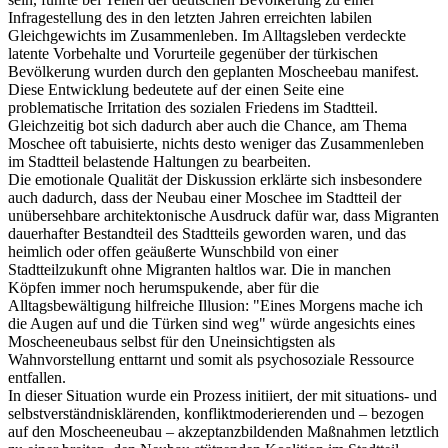
Infragestellung des in den letzten Jahren erreichten labilen
Gleichgewichts im Zusammenleben. Im Alltagsleben verdeckte
latente Vorbehalte und Vorurteile gegenüber der türkischen
Bevölkerung wurden durch den geplanten Moscheebau manifest.
Diese Entwicklung bedeutete auf der einen Seite eine
problematische Irritation des sozialen Friedens im Stadtteil.
Gleichzeitig bot sich dadurch aber auch die Chance, am Thema
Moschee oft tabuisierte, nichts desto weniger das Zusammenleben
im Stadtteil belastende Haltungen zu bearbeiten.
Die emotionale Qualität der Diskussion erklärte sich insbesondere
auch dadurch, dass der Neubau einer Moschee im Stadtteil der
unübersehbare architektonische Ausdruck dafür war, dass Migranten
dauerhafter Bestandteil des Stadtteils geworden waren, und das
heimlich oder offen geäußerte Wunschbild von einer
Stadtteilzukunft ohne Migranten haltlos war. Die in manchen
Köpfen immer noch herumspukende, aber für die
Alltagsbewältigung hilfreiche Illusion: "Eines Morgens mache ich
die Augen auf und die Türken sind weg" würde angesichts eines
Moscheeneubaus selbst für den Uneinsichtigsten als
Wahnvorstellung enttarnt und somit als psychosoziale Ressource
entfallen.
In dieser Situation wurde ein Prozess initiiert, der mit situations- und
selbstverständnisklärenden, konfliktmoderierenden und – bezogen
auf den Moscheeneubau – akzeptanzbildenden Maßnahmen letztlich