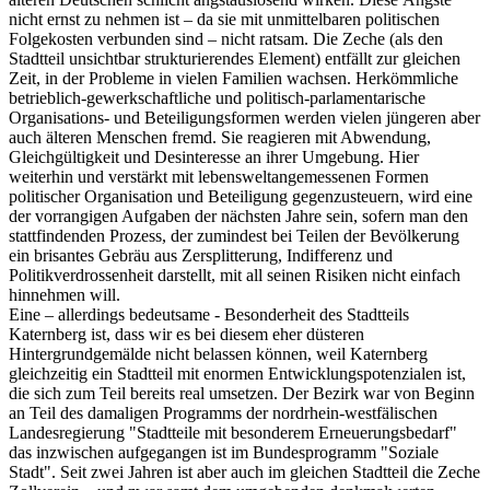
nicht ernst zu nehmen ist – da sie mit unmittelbaren politischen
Folgekosten verbunden sind – nicht ratsam. Die Zeche (als den
Stadtteil unsichtbar strukturierendes Element) entfällt zur gleichen
Zeit, in der Probleme in vielen Familien wachsen. Herkömmliche
betrieblich-gewerkschaftliche und politisch-parlamentarische
Organisations- und Beteiligungsformen werden vielen jüngeren aber
auch älteren Menschen fremd. Sie reagieren mit Abwendung,
Gleichgültigkeit und Desinteresse an ihrer Umgebung. Hier
weiterhin und verstärkt mit lebensweltangemessenen Formen
politischer Organisation und Beteiligung gegenzusteuern, wird eine
der vorrangigen Aufgaben der nächsten Jahre sein, sofern man den
stattfindenden Prozess, der zumindest bei Teilen der Bevölkerung
ein brisantes Gebräu aus Zersplitterung, Indifferenz und
Politikverdrossenheit darstellt, mit all seinen Risiken nicht einfach
hinnehmen will.
Eine – allerdings bedeutsame - Besonderheit des Stadtteils
Katernberg ist, dass wir es bei diesem eher düsteren
Hintergrundgemälde nicht belassen können, weil Katernberg
gleichzeitig ein Stadtteil mit enormen Entwicklungspotenzialen ist,
die sich zum Teil bereits real umsetzen. Der Bezirk war von Beginn
an Teil des damaligen Programms der nordrhein-westfälischen
Landesregierung "Stadtteile mit besonderem Erneuerungsbedarf"
das inzwischen aufgegangen ist im Bundesprogramm "Soziale
Stadt". Seit zwei Jahren ist aber auch im gleichen Stadtteil die Zeche