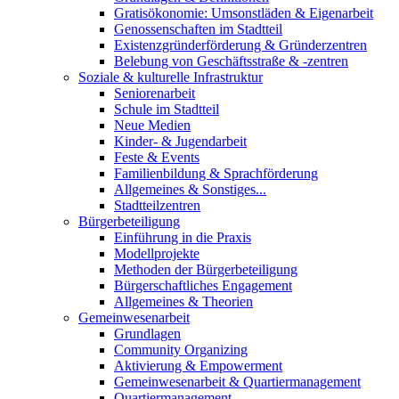
Gratisökonomie: Umsonstläden & Eigenarbeit
Genossenschaften im Stadtteil
Existenzgründerförderung & Gründerzentren
Belebung von Geschäftsstraße & -zentren
Soziale & kulturelle Infrastruktur
Seniorenarbeit
Schule im Stadtteil
Neue Medien
Kinder- & Jugendarbeit
Feste & Events
Familienbildung & Sprachförderung
Allgemeines & Sonstiges...
Stadtteilzentren
Bürgerbeteiligung
Einführung in die Praxis
Modellprojekte
Methoden der Bürgerbeteiligung
Bürgerschaftliches Engagement
Allgemeines & Theorien
Gemeinwesenarbeit
Grundlagen
Community Organizing
Aktivierung & Empowerment
Gemeinwesenarbeit & Quartiermanagement
Quartiermanagement