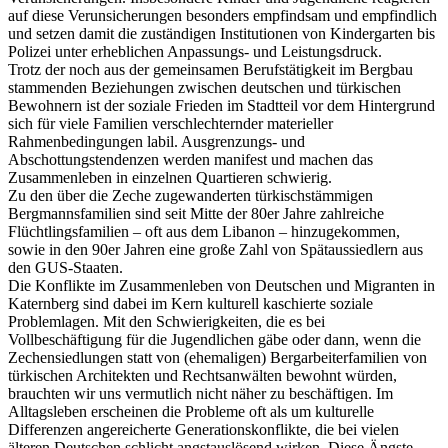
auf diese Verunsicherungen besonders empfindsam und empfindlich
und setzen damit die zuständigen Institutionen von Kindergarten bis
Polizei unter erheblichen Anpassungs- und Leistungsdruck.
Trotz der noch aus der gemeinsamen Berufstätigkeit im Bergbau
stammenden Beziehungen zwischen deutschen und türkischen
Bewohnern ist der soziale Frieden im Stadtteil vor dem Hintergrund
sich für viele Familien verschlechternder materieller
Rahmenbedingungen labil. Ausgrenzungs- und
Abschottungstendenzen werden manifest und machen das
Zusammenleben in einzelnen Quartieren schwierig.
Zu den über die Zeche zugewanderten türkischstämmigen
Bergmannsfamilien sind seit Mitte der 80er Jahre zahlreiche
Flüchtlingsfamilien – oft aus dem Libanon – hinzugekommen,
sowie in den 90er Jahren eine große Zahl von Spätaussiedlern aus
den GUS-Staaten.
Die Konflikte im Zusammenleben von Deutschen und Migranten in
Katernberg sind dabei im Kern kulturell kaschierte soziale
Problemlagen. Mit den Schwierigkeiten, die es bei
Vollbeschäftigung für die Jugendlichen gäbe oder dann, wenn die
Zechensiedlungen statt von (ehemaligen) Bergarbeiterfamilien von
türkischen Architekten und Rechtsanwälten bewohnt würden,
brauchten wir uns vermutlich nicht näher zu beschäftigen. Im
Alltagsleben erscheinen die Probleme oft als um kulturelle
Differenzen angereicherte Generationskonflikte, die bei vielen
älteren Deutschen schlicht angstauslösend wirken. Diese Ängste