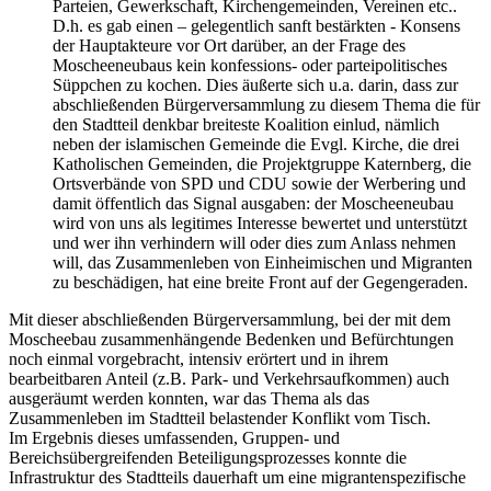
Parteien, Gewerkschaft, Kirchengemeinden, Vereinen etc..
D.h. es gab einen – gelegentlich sanft bestärkten - Konsens
der Hauptakteure vor Ort darüber, an der Frage des
Moscheeneubaus kein konfessions- oder parteipolitisches
Süppchen zu kochen. Dies äußerte sich u.a. darin, dass zur
abschließenden Bürgerversammlung zu diesem Thema die für
den Stadtteil denkbar breiteste Koalition einlud, nämlich
neben der islamischen Gemeinde die Evgl. Kirche, die drei
Katholischen Gemeinden, die Projektgruppe Katernberg, die
Ortsverbände von SPD und CDU sowie der Werbering und
damit öffentlich das Signal ausgaben: der Moscheeneubau
wird von uns als legitimes Interesse bewertet und unterstützt
und wer ihn verhindern will oder dies zum Anlass nehmen
will, das Zusammenleben von Einheimischen und Migranten
zu beschädigen, hat eine breite Front auf der Gegengeraden.
Mit dieser abschließenden Bürgerversammlung, bei der mit dem
Moscheebau zusammenhängende Bedenken und Befürchtungen
noch einmal vorgebracht, intensiv erörtert und in ihrem
bearbeitbaren Anteil (z.B. Park- und Verkehrsaufkommen) auch
ausgeräumt werden konnten, war das Thema als das
Zusammenleben im Stadtteil belastender Konflikt vom Tisch.
Im Ergebnis dieses umfassenden, Gruppen- und
Bereichsübergreifenden Beteiligungsprozesses konnte die
Infrastruktur des Stadtteils dauerhaft um eine migrantenspezifische