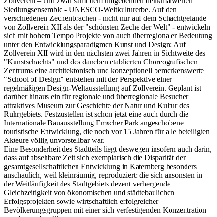
Zollverein – und zwar samt dem umgebenden denkmalwerten
Siedlungsensemble - UNESCO-Weltkulturerbe. Auf den
verschiedenen Zechenbrachen - nicht nur auf dem Schachtgelände
von Zollverein XII als der "schönsten Zeche der Welt" - entwickeln
sich mit hohem Tempo Projekte von auch überregionaler Bedeutung
unter den Entwicklungsparadigmen Kunst und Design: Auf
Zollverein XII wird in den nächsten zwei Jahren in Sichtweite des
"Kunstschachts" und des daneben etablierten Choreografischen
Zentrums eine architektonisch und konzeptionell bemerkenswerte
"School of Design" entstehen mit der Perspektive einer
regelmäßigen Design-Weltausstellung auf Zollverein. Geplant ist
darüber hinaus ein für regionale und überregionale Besucher
attraktives Museum zur Geschichte der Natur und Kultur des
Ruhrgebiets. Festzustellen ist schon jetzt eine auch durch die
Internationale Bauausstellung Emscher Park angeschobene
touristische Entwicklung, die noch vor 15 Jahren für alle beteiligten
Akteure völlig unvorstellbar war.
Eine Besonderheit des Stadtteils liegt deswegen insofern auch darin,
dass auf absehbare Zeit sich exemplarisch die Disparität der
gesamtgesellschaftlichen Entwicklung in Katernberg besonders
anschaulich, weil kleinräumig, reproduziert: die sich ansonsten in
der Weitläufigkeit des Stadtgebiets dezent verbergende
Gleichzeitigkeit von ökonomischen und städtebaulichen
Erfolgsprojekten sowie wirtschaftlich erfolgreicher
Bevölkerungsgruppen mit einer sich verfestigenden Konzentration