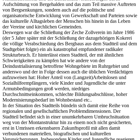
Aufschüttung von Bergehalden und das zum Teil massive Auftreten
von Bergsenkungen, sondern auch auf die politische und
organisatorische Entwicklung von Gewerkschaft und Parteien sowie
das kulturelle Alltagsleben der Menschen bis hinein in das Leben
der Vereine und kirchlichen Gemeinden.
Deswegen war die Schließung der Zeche Zollverein im Jahre 1986
(der 5 Jahre später mit der Schließung der dazugehörigen Kokerei
die völlige Verabschiedung des Bergbaus aus dem Stadtteil und dem
Stadtgebiet folgte) ein als katastrophal empfundener radikaler
Strukturbruch. Er hinterlässt einen Stadtteil, der mit ähnlichen
Schwierigkeiten zu kämpfen hat wie andere von der
Deindustrialisierung betroffene Wohngebiete im Ruhrgebiet und
anderswo und der in Folge dessen auch die üblichen Verdächtigen
aufzuweisen hat: Hoher Anteil von (Langzeit)Arbeitslosen und
Sozialhilfeempfängern, viele Kinder und Jugendliche die unter
Armutsbedingungen groß werden, niedriges
Durchschnittseinkommen, schlechte Bildungsabschlüsse, hoher
Modernisierungsbedarf im Wohnbestand etc..
In der Situation des Stadtteils bündeln sich damit eine Reihe von
regionalen und gesellschaftlichen Problemdimensionen. Der
Stadtteil befindet sich in einer unumkehrbaren Umbruchsituation
weg von der Montanstruktur hin zu einem noch nicht gesicherten,
erst in Umrissen erkennbaren Zukunftsprofil mit allen damit
verbundenen materiellen, biografischen und kulturellen
Verunsicherungen. Insbesondere Kinder und Jugendliche reagieren