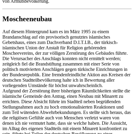
von Armutsbevölkerung.
Moscheeneubau
Auf diesem Hintergrund kam es im März 1995 zu einem
Brandanschlag auf ein provisorisch genutztes islamisches
Gebetshaus, eines zum Dachverband D.I.T.I.B., der türkisch-
islamischen Union der Anstalt für Religion gehörenden
Moscheevereins, der zur völligen Zerstörung des Gebäudes führte.
Die Verursacher des Anschlags konnten nicht ermittelt werden;
zeitgleich fiel die Brandstiftung zusammen mit einer Serie von
politisch motivierten Anschlägen gegen türkische Einrichtungen in
der Bundesrepublik. Eine fremdenfeindliche Aktion aus Kreisen der
deutschen Stadtteilbevölkerung halte ich in Bewertung aller
vorliegenden Umstände für höchst unwahrscheinlich.
Aufgrund der Zerstörung ihrer bisherigen Räumlichkeiten stellte die
islamische Gemeinde den Antrag, einen Neubau mit Minarett zu
errichten. Diese Absicht führte im Stadtteil neben begrüßenden
Stellungnahmen auch zu hoch emotionalisierten Reaktionen und
zum Teil wütenden Abwehrbekundungen. Es stellte sich heraus, das
die religiösen Gefühle auch von Menschen verletzt waren von
denen ich nie vermutet hatte, dass sie welche haben. Die Aussicht,
im Alltag des eigenen Stadtteils mit einem Minarett konfrontiert zu
sein, führte bei Teilen der deutschen Bevölkerung zu einer