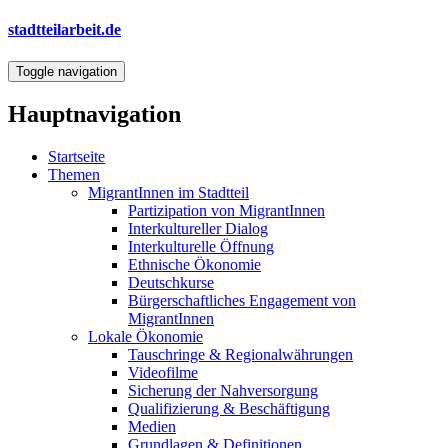
Direkt
stadtteilarbeit.de
zum
Inhalt
Toggle navigation
Hauptnavigation
Startseite
Themen
MigrantInnen im Stadtteil
Partizipation von MigrantInnen
Interkultureller Dialog
Interkulturelle Öffnung
Ethnische Ökonomie
Deutschkurse
Bürgerschaftliches Engagement von
MigrantInnen
Lokale Ökonomie
Tauschringe & Regionalwährungen
Videofilme
Sicherung der Nahversorgung
Qualifizierung & Beschäftigung
Medien
Grundlagen & Definitionen