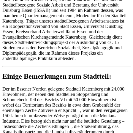
Stadtteilbezogene Soziale Arbeit und Beratung der Universität
Duisburg-Essen (ISSAB) und seit 1984 im Rahmen dessen, was
man heute Quartiermanagement nennt, Moderator für den Stadtteil
Katernberg. Träger unseres stadtteilbezogenen Arbeitsansatzes ist
ein Kooperationsverbund von Stadt Essen, Universität Duisburg-
Essen, Kreisverband Arbeiterwohlfahrt Essen und der
Evangelischen Kirchengemeinde Katernberg. Gleichzeitig dient
dieses Stadtteilentwicklungsprojekt der Ausbildung von ca. 15
Studenten aus den Bereichen Sozialarbeit, Sozialpädagogik und
Diplompädagogik, die im Rahmen dieses Projekts ein
anderthalbjähriges Praktikum ableisten.
Einige Bemerkungen zum Stadtteil:
Der im Essener Norden gelegene Stadtteil Katernberg mit 24.000
Einwohnern, der neben den Stadtteilen Stoppenberg und
Schonnebeck Teil des Bezirks VI mit 50.000 Einwohnern ist –
wobei das Territorium des Bezirks in etwa dem Grubenfeld der
ehemaligen Zeche Zollverein entspricht - , war in den vergangenen
150 Jahren in umfassender Weise geprägt durch die Montan-
Industrie. Dies bezog sich nicht nur auf die bauliche Gestaltung –
insbesondere die Zechensiedlungen -, die Straßenführung, das
Kanalisationsnetz und die Landschaftsveränderungen durch