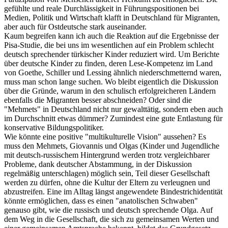
gefühlte und reale Durchlässigkeit in Führungspositionen bei
Medien, Politik und Wirtschaft klafft in Deutschland für Migranten,
aber auch für Ostdeutsche stark auseinander.
Kaum begreifen kann ich auch die Reaktion auf die Ergebnisse der
Pisa-Studie, die bei uns im wesentlichen auf ein Problem schlecht
deutsch sprechender türkischer Kinder reduziert wird. Um Berichte
über deutsche Kinder zu finden, deren Lese-Kompetenz im Land
von Goethe, Schiller und Lessing ähnlich niederschmetternd waren,
muss man schon lange suchen. Wo bleibt eigentlich die Diskussion
über die Gründe, warum in den schulisch erfolgreicheren Ländern
ebenfalls die Migranten besser abschneiden? Oder sind die
"Mehmets" in Deutschland nicht nur gewalttätig, sondern eben auch
im Durchschnitt etwas dümmer? Zumindest eine gute Entlastung für
konservative Bildungspolitiker.
Wie könnte eine positive "multikulturelle Vision" aussehen? Es
muss den Mehmets, Giovannis und Olgas (Kinder und Jugendliche
mit deutsch-russischem Hintergrund werden trotz vergleichbarer
Probleme, dank deutscher Abstammung, in der Diskussion
regelmäßig unterschlagen) möglich sein, Teil dieser Gesellschaft
werden zu dürfen, ohne die Kultur der Eltern zu verleugnen und
abzustreifen. Eine im Alltag längst angewendete Bindestrichidentität
könnte ermöglichen, dass es einen "anatolischen Schwaben"
genauso gibt, wie die russisch und deutsch sprechende Olga. Auf
dem Weg in die Gesellschaft, die sich zu gemeinsamen Werten und