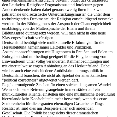
einer gemeinsamen Amtsprache bekennt, bildet das Grundgesetz
den Leitfaden. Religiöser Dogmatismus und Intoleranz gegen
Andersdenkende haben dabei genauso wenig ihren Platz wie
patriarchale und sexistische Unterdrückungsmuster, die unter dem
rechtfertigenden Deckmantel der Religion entschuldigend versteckt
werden. In der Bildung muss der Anspruch der Chancengleichheit
unabhängig von der Muttersprache der Eltern und ihrem
Bildungsgrad durchgesetzt werden, will man nicht in eine neue
Klassengesellschaft verfestigen.
Deutschland benötigt viele multikulturelle Erfahrungen für die
Herausbildung gemeinsamer Leitbilder und Prinzipien.
Assimilationserfahrungen mit Hugenotten in Preußen und Polen im
Ruhrgebiet sind nur bedingt geeignet für die Eingliederung von
Einwanderern unter völlig veränderten Rahmenbedingungen und
mit einer teilweise engen Anbindung an das Herkunftsland. Dabei
wird es auch eine entschiedene Antidiskriminierungspolitik in
Deutschland brauchen, die nicht als Spielart der amerikanischen
"political correctness" abgewertet werden darf.
Es gibt ermutigende Zeichen für einen solchen langsamen Wandel.
Wenn sich heute Betreuungsangebote immer stärker auf ein
multikulturelles Klientel einstellen und eine muslimische Beerdigung
hierzulande kein Kopfschütteln mehr hervorruft, wenn das erste
Seniorenheim für die ergrauten ehemaligen Gastarbeiter längst
Realität ist, sind dies nur Beispiele einer sich ändernden
Gesellschaft. Die Politik ist angesichts dieser dramatischen