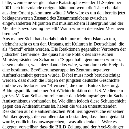
hätte, wenn eine vergleichbare Katastrophe wie der 11.September
2001 sich hierzulande ereignet hätte und wenn die Täter ebenfalls
aus dem Orient gekommen wären? Wie wäre es um den bereits jetzt
beklagenswerten Zustand des Zusammenlebens zwischen
eingewanderten Migranten mit muslimischem Hintergrund und der
Mehrheitsbevölkerung bestellt? Wann würden die ersten Moscheen
brennen?
Aus meiner Sicht hat das dabei nicht nur mit dem Islam zu tun,
vielmehr geht es um den Umgang mit Kulturen in Deutschland, die
als "fremd" erlebt werden. Die Reaktionen gegenüber Vertretern der
jüdischen Gemeinde, die quasi für die Politik des israelischen
Ministerpräsidenten Scharon in "Sippenhaft" genommen wurden,
lassen erahnen, was hierzulande los wäre, wenn durch ein Ereignis
eine bestimmte Bevölkerungsgruppe ins Zentrum negativer
Aufmerksamkeit geraten würde. Dabei muss noch berücksichtigt
werden, dass durch die Folgen der jüngsten deutsche Geschichte
und die zivilisatorischen "Bremsen", die durch Entnazifizierung,
Bildungspolitik und einer Art Wächterfunktion der US-Medien ein
großes Maß an Selbstkontrolle unter den Meinungsträgern in Sachen
Antisemitismus vorhanden ist. Wie dünn jedoch diese Schutzschicht
gegen den Antisemitismus ist, haben die vielen unterstützenden
Reaktionen auf die antisemitischen Profilierungsversuche einzelner
Politiker gezeigt, die vor allem darin bestanden, dass ihnen gedankt
wurde, endlich das auszusprechen, "was alle denken". Wäre es
dagegen vorstellbar, dass die BILD Zeitung und der Axel-Springer