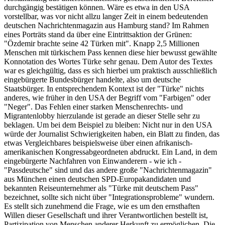
durchgängig bestätigen können. Wäre es etwa in den USA
vorstellbar, was vor nicht allzu langer Zeit in einem bedeutenden
deutschen Nachrichtenmagazin aus Hamburg stand? Im Rahmen
eines Porträts stand da über eine Eintrittsaktion der Grünen:
"Özdemir brachte seine 42 Türken mit". Knapp 2,5 Millionen
Menschen mit türkischem Pass kennen diese hier bewusst gewählte
Konnotation des Wortes Türke sehr genau. Dem Autor des Textes
war es gleichgültig, dass es sich hierbei um praktisch ausschließlich
eingebürgerte Bundesbürger handelte, also um deutsche
Staatsbürger. In entsprechendem Kontext ist der "Türke" nichts
anderes, wie früher in den USA der Begriff vom "Farbigen" oder
"Neger". Das Fehlen einer starken Menschenrechts- und
Migrantenlobby hierzulande ist gerade an dieser Stelle sehr zu
beklagen. Um bei dem Beispiel zu bleiben: Nicht nur in den USA
würde der Journalist Schwierigkeiten haben, ein Blatt zu finden, das
etwas Vergleichbares beispielsweise über einen afrikanisch-
amerikanischen Kongressabgeordneten abdruckt. Ein Land, in dem
eingebürgerte Nachfahren von Einwanderern - wie ich -
"Passdeutsche" sind und das andere große "Nachrichtenmagazin"
aus München einen deutschen SPD-Europakandidaten und
bekannten Reiseunternehmer als "Türke mit deutschem Pass"
bezeichnet, sollte sich nicht über "Integrationsprobleme" wundern.
Es stellt sich zunehmend die Frage, wie es um den ernsthaften
Willen dieser Gesellschaft und ihrer Verantwortlichen bestellt ist,
Partizipation von Menschen anderer Herkunft zu ermöglichen. Die