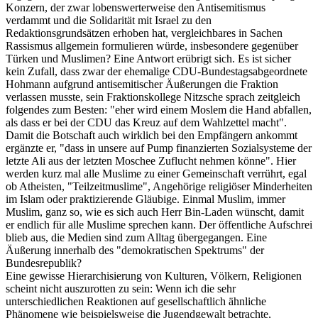
Konzern, der zwar lobenswerterweise den Antisemitismus
verdammt und die Solidarität mit Israel zu den
Redaktionsgrundsätzen erhoben hat, vergleichbares in Sachen
Rassismus allgemein formulieren würde, insbesondere gegenüber
Türken und Muslimen? Eine Antwort erübrigt sich. Es ist sicher
kein Zufall, dass zwar der ehemalige CDU-Bundestagsabgeordnete
Hohmann aufgrund antisemitischer Äußerungen die Fraktion
verlassen musste, sein Fraktionskollege Nitzsche sprach zeitgleich
folgendes zum Besten: "eher wird einem Moslem die Hand abfallen,
als dass er bei der CDU das Kreuz auf dem Wahlzettel macht".
Damit die Botschaft auch wirklich bei den Empfängern ankommt
ergänzte er, "dass in unsere auf Pump finanzierten Sozialsysteme der
letzte Ali aus der letzten Moschee Zuflucht nehmen könne". Hier
werden kurz mal alle Muslime zu einer Gemeinschaft verrührt, egal
ob Atheisten, "Teilzeitmuslime", Angehörige religiöser Minderheiten
im Islam oder praktizierende Gläubige. Einmal Muslim, immer
Muslim, ganz so, wie es sich auch Herr Bin-Laden wünscht, damit
er endlich für alle Muslime sprechen kann. Der öffentliche Aufschrei
blieb aus, die Medien sind zum Alltag übergegangen. Eine
Äußerung innerhalb des "demokratischen Spektrums" der
Bundesrepublik?
Eine gewisse Hierarchisierung von Kulturen, Völkern, Religionen
scheint nicht auszurotten zu sein: Wenn ich die sehr
unterschiedlichen Reaktionen auf gesellschaftlich ähnliche
Phänomene wie beispielsweise die Jugendgewalt betrachte,