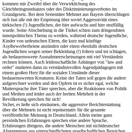
kommen mir Zweifel über die Verwirklichung des
Gleichheitsgrundsatzes oder des Diskriminierungsverbotes im
Grundgesetz. Bei dem Serientäter Mehmet aus Bayern überschlugen
sich fast alle mit der Empörung über soviel Aggressivität eines
türkischen (!) Jugendlichen, der hier aufwuchs und hier straffällig
wurde. Seine Abschiebung in die Türkei schien zum dringendsten
innenpolitischen Thema zu werden, während deutsche Jugendliche,
Kinder von urdeutschen Eltern, die kurz mal künftige
Asylbewerberheime anzünden oder einen ebenfalls deutschen
Jugendlichen wegen seiner Bekleidung (!) foltern und tot schlagen,
als bedauernswerte Ausnahmeerscheinungen mit viel Verständnis
rechnen können. Auch leidenschaftliche Anhänger von "law and
order" mutieren dann zu verständnisvollen Jugendpädagogen mit
einem großen Herz für die sozialen Umstände dieser
bedauernswerten Kreaturen. Keine der Taten soll gegen die andere
aufgerechnet werden und den Opfern ist es sicher egal, welche
Muttersprache ihre Täter sprechen, aber die Reaktionen von Politik
und Medien und leider auch der breiten Mehrheit in der
Bevölkerung sprechen für sich!
Sicher, es ließe sich einräumen, die aggressive Berichterstattung
über die Mehmets ist nicht repräsentativ für die gesamte
veröffentlichte Meinung in Deutschland. Allein meine ganz
persönlichen Erfahrungen sprechen eine andere Sprache,
Erfahrungen übrigens, die andere Menschen mit nichtdeutscher
Abstammung aus unterschiedlichsten gesellschaftlichen Bereichen