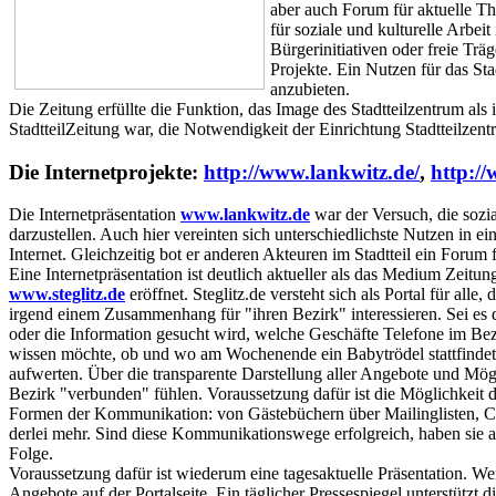
aber auch Forum für aktuelle Th
für soziale und kulturelle Arbei
Bürgerinitiativen oder freie Trä
Projekte. Ein Nutzen für das St
anzubieten.
Die Zeitung erfüllte die Funktion, das Image des Stadtteilzentrum als
StadtteilZeitung war, die Notwendigkeit der Einrichtung Stadtteilzentr
Die Internetprojekte:
http://www.lankwitz.de/
,
http://
Die Internetpräsentation
www.lankwitz.de
war der Versuch, die sozial
darzustellen. Auch hier vereinten sich unterschiedlichste Nutzen in e
Internet. Gleichzeitig bot er anderen Akteuren im Stadtteil ein Forum f
Eine Internetpräsentation ist deutlich aktueller als das Medium Zeitu
www.steglitz.de
eröffnet. Steglitz.de versteht sich als Portal für alle
irgend einem Zusammenhang für "ihren Bezirk" interessieren. Sei es 
oder die Information gesucht wird, welche Geschäfte Telefone im Bezi
wissen möchte, ob und wo am Wochenende ein Babytrödel stattfindet.
aufwerten. Über die transparente Darstellung aller Angebote und Mögli
Bezirk "verbunden" fühlen. Voraussetzung dafür ist die Möglichkeit d
Formen der Kommunikation: von Gästebüchern über Mailinglisten, C
derlei mehr. Sind diese Kommunikationswege erfolgreich, haben sie 
Folge.
Voraussetzung dafür ist wiederum eine tagesaktuelle Präsentation. W
Angebote auf der Portalseite. Ein täglicher Pressespiegel unterstütz