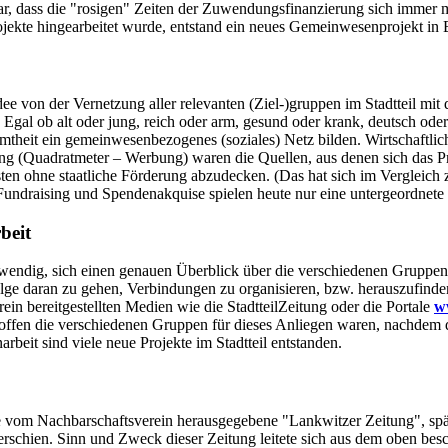
r war, dass die "rosigen" Zeiten der Zuwendungsfinanzierung sich immer 
jekte hingearbeitet wurde, entstand ein neues Gemeinwesenprojekt in 
Idee von der Vernetzung aller relevanten (Ziel-)gruppen im Stadtteil 
Egal ob alt oder jung, reich oder arm, gesund oder krank, deutsch oder
samtheit ein gemeinwesenbezogenes (soziales) Netz bilden. Wirtschaftl
g (Quadratmeter – Werbung) waren die Quellen, aus denen sich das Proje
sten ohne staatliche Förderung abzudecken. (Das hat sich im Vergleich z
l. Fundraising und Spendenakquise spielen heute nur eine untergeordnete 
beit
endig, sich einen genauen Überblick über die verschiedenen Gruppen i
olge daran zu gehen, Verbindungen zu organisieren, bzw. herauszufin
rein bereitgestellten Medien wie die StadtteilZeitung oder die Portale
ww
 offen die verschiedenen Gruppen für dieses Anliegen waren, nachdem da
beit sind viele neue Projekte im Stadtteil entstanden.
e vom Nachbarschaftsverein herausgegebene "Lankwitzer Zeitung", späte
erschien. Sinn und Zweck dieser Zeitung leitete sich aus dem oben besc