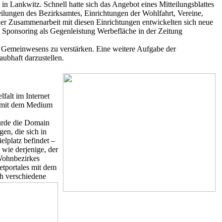
in Lankwitz. Schnell hatte sich das Angebot eines Mitteilungsblattes
teilungen des Bezirksamtes, Einrichtungen der Wohlfahrt, Vereine,
us der Zusammenarbeit mit diesen Einrichtungen entwickelten sich neue
ch Sponsoring als Gegenleistung Werbefläche in der Zeitung
len Gemeinwesens zu verstärken. Eine weitere Aufgabe der
aubhaft darzustellen.
lfalt im Internet
it mit dem Medium
wurde die Domain
gen, die sich in
lplatz befindet –
 wie derjenige, der
 Wohnbezirkes
etportales mit dem
ch verschiedene