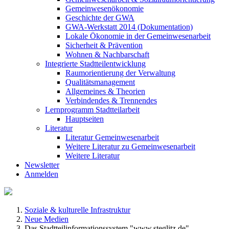
Gemeinwesenökonomie
Geschichte der GWA
GWA-Werkstatt 2014 (Dokumentation)
Lokale Ökonomie in der Gemeinwesenarbeit
Sicherheit & Prävention
Wohnen & Nachbarschaft
Integrierte Stadtteilentwicklung
Raumorientierung der Verwaltung
Qualitätsmanagement
Allgemeines & Theorien
Verbindendes & Trennendes
Lernprogramm Stadtteilarbeit
Hauptseiten
Literatur
Literatur Gemeinwesenarbeit
Weitere Literatur zu Gemeinwesenarbeit
Weitere Literatur
Newsletter
Anmelden
Soziale & kulturelle Infrastruktur
Neue Medien
Das Stadtteilinformationssystem "www.steglitz.de"