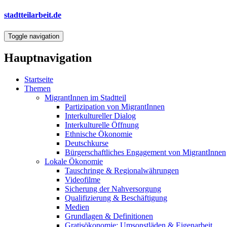
Direkt
stadtteilarbeit.de
zum
Inhalt
Toggle navigation
Hauptnavigation
Startseite
Themen
MigrantInnen im Stadtteil
Partizipation von MigrantInnen
Interkultureller Dialog
Interkulturelle Öffnung
Ethnische Ökonomie
Deutschkurse
Bürgerschaftliches Engagement von MigrantInnen
Lokale Ökonomie
Tauschringe & Regionalwährungen
Videofilme
Sicherung der Nahversorgung
Qualifizierung & Beschäftigung
Medien
Grundlagen & Definitionen
Gratisökonomie: Umsonstläden & Eigenarbeit