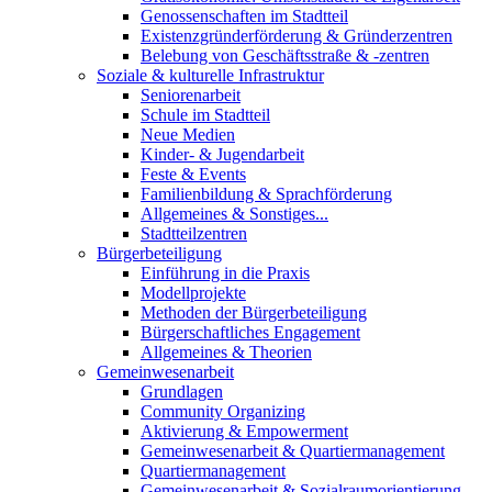
Genossenschaften im Stadtteil
Existenzgründerförderung & Gründerzentren
Belebung von Geschäftsstraße & -zentren
Soziale & kulturelle Infrastruktur
Seniorenarbeit
Schule im Stadtteil
Neue Medien
Kinder- & Jugendarbeit
Feste & Events
Familienbildung & Sprachförderung
Allgemeines & Sonstiges...
Stadtteilzentren
Bürgerbeteiligung
Einführung in die Praxis
Modellprojekte
Methoden der Bürgerbeteiligung
Bürgerschaftliches Engagement
Allgemeines & Theorien
Gemeinwesenarbeit
Grundlagen
Community Organizing
Aktivierung & Empowerment
Gemeinwesenarbeit & Quartiermanagement
Quartiermanagement
Gemeinwesenarbeit & Sozialraumorientierung