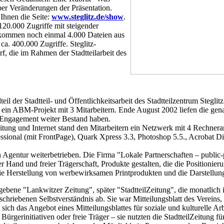
ber Veränderungen der Präsentation.
 Ihnen die Seite:
www.steglitz.de/show
.
20.000 Zugriffe mit steigender
 kommen noch einmal 4.000 Dateien aus
 ca. 400.000 Zugriffe. Steglitz-
rf, die im Rahmen der Stadtteilarbeit des
teil der Stadtteil- und Öffentlichkeitsarbeit des Stadtteilzentrum Stegl
 ein ABM-Projekt mit 3 Mitarbeitern. Ende August 2002 liefen die genan
es Engagement weiter Bestand haben.
Zeitung und Internet stand den Mitarbeitern ein Netzwerk mit 4 Rechnerar
ional (mit FrontPage), Quark Xpress 3.3, Photoshop 5.5., Acrobat Di
gentur weiterbetrieben. Die Firma "Lokale Partnerschaften – public-pr
r Hand und freier Trägerschaft, Produkte gestalten, die die Positionieru
ie Herstellung von werbewirksamen Printprodukten und die Darstellung d
ebene "Lankwitzer Zeitung", später "StadtteilZeitung", die monatlich i
schriebenen Selbstverständnis ab. Sie war Mitteilungsblatt des Vereins
 sich das Angebot eines Mitteilungsblattes für soziale und kulturelle Ar
ürgerinitiativen oder freie Träger – sie nutzten die StadtteilZeitung f