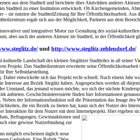
emen aus dem Stadtteil und berichtete über Aktivitäten anderer Akteure 
t im Stadtteil zu einer Institution entwickelt. Ob Kirchengemeinden, Ab
ger – sie nutzten die StadtteilZeitung für Ihre Öffentlichkeitsarbeit. A
adtteilzentrum ergab sich aus der Möglichkeit, Partnern aus dem Berei
 innovativer und integrativer Motor zur Gestaltung des sozial-kulturel
um, aber auch der anderen Akteure im Stadtteil, in der Öffentlichkeit gl
www.steglitz.de/
und
http://www.steglitz-zehlendorf.de/
-kulturelle Landschaft des kleinen Steglitzer Stadtteiles in all seiner Vie
inem Projekt. Das Stadtteilzentrum erweiterte seine Öffentlichkeitsarbe
ür Ihre Selbstdarstellung.
ng. Daher entwickelte sich das Projekt recht schnell. Nach einem Jahr 
, die Interesse am Bezirk Steglitz haben. Angesprochen werden all diejeni
der Umstand, das jemand wissen möchte, wo sich der nächste Kinderspie
rk anbieten. Geschichtsinteressierte finden hier Informationen genauso
 Neben der Informationsfunktion soll die Präsentation das Image des
chkeiten, die ein Bezirk zu bieten hat, kann sich der Nutzer des Intern
er Interaktion für dem Nutzer mit dem Internetprojekt. Hier ergeben si
hats, Befragungen,
Gewinnaktionen und
auch eine gewisse Nutzerbindung zur
enn möglich erscheinen täglich neue
t diesen Gedanken. Eine Rubrik "Was