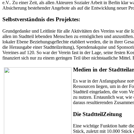
e.V.. Zu einer Zeit, als allen Akteuren Sozialer Arbeit in Berlin kla
Absicherung bestehender Angebote als auf die Entwicklung neuer Pro
Selbstverständnis des Projektes:
Grundgedanke und Leitlinie für alle Aktivitäten des Vereins war die 
allen im Stadtteil lebenden Menschen zu ermöglichen und anzustiften. 
lokaler Ebene Beziehungsgeflechte etabliert werden, die in ihrer Ge
die Herausgabe einer Stadtteilzeitung), Spendenakquise und Sponsorin
Vereines auf 120. So war der Verein fast in der Lage, seine festen Ko
finanziert sich nur zu einem geringen Teil über nichtstaatliche Mitte
Medien in der Stadtteilar
Es war in der Anfangsphase notw
Ressourcen liegen, um in der F
Stadtteil eingeladen, die vom Ve
zu nutzen. Erstaunlich war, wie
daraus resultierenden Zusammenar
Die StadtteilZeitung
Eine wichtige Funktion hatte di
Stück, zuletzt mit 10.000 Stück 