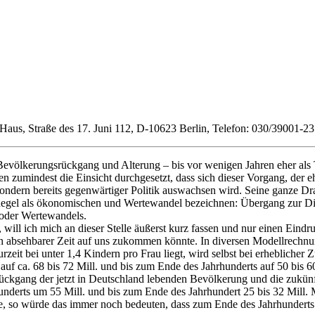
er-Haus, Straße des 17. Juni 112, D-10623 Berlin, Telefon: 030/39001-
ölkerungsrückgang und Alterung – bis vor wenigen Jahren eher als T
ten zumindest die Einsicht durchgesetzt, dass sich dieser Vorgang, der 
ondern bereits gegenwärtiger Politik auswachsen wird. Seine ganze Dr
 Regel als ökonomischen und Wertewandel bezeichnen: Übergang zur Dien
 oder Wertewandels.
ill ich mich an dieser Stelle äußerst kurz fassen und nur einen Eindru
in absehbarer Zeit auf uns zukommen könnte. In diversen Modellrechn
urzeit bei unter 1,4 Kindern pro Frau liegt, wird selbst bei erheblich
 auf ca. 68 bis 72 Mill. und bis zum Ende des Jahrhunderts auf 50 bis
kgang der jetzt in Deutschland lebenden Bevölkerung und die zukünft
nderts um 55 Mill. und bis zum Ende des Jahrhundert 25 bis 32 Mill.
e, so würde das immer noch bedeuten, dass zum Ende des Jahrhunderts 