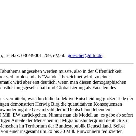
235, Telefax: 030/39001-269, eMail:
goeschel@difu.de
abuthema angesehen werden musste, also in der Öffentlichkeit
eher verharmlosend als "Wandel" bezeichnet wird, zu einer
amatik wird aber erst deutlich, wenn man diesen demographischen
stleistungsgesellschaft und Globalisierung als Facetten des
ck vermitteln, was durch die kollektive Entscheidung großer Teile der
ungen demonstriert Herwig Birg die quantitativen Konsequenzen
er Zuwanderung die Gesamtzahl der in Deutschland lebenden
 60 Mill. EW zurückgehen. Nimmt man als Modell an, es gäbe ab sofort
igen Anteile der Menschen mit Migrationshintergrund deutlich zu
 Menschen im Territorium der Bundesrepublik Deutschland. Selbst
von einer insgesamt um 20 bis 30 Mill. Einwohnern reduzierten