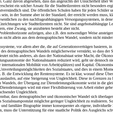
. Ganz davon abgesehen, dass das angesichts der Unsicherheit über W
 erscheint ein solcher Ansatz für die Stadtteilzentren nicht besonders e
tverständlich sind. Die öffentlichen Schulen haben für jeden Schüler un
ein, in der Summe aber ist der Standard, der erreicht werden muss, kla
esentlichen zu den nachfrageabhängigen Versorgungssystemen, in den
Einrichtungen wie Stadtteilzentren nicht. Sie sind angebotsabhängige L
n, eine Zwang, sie anzubieten besteht aber nicht.
 Problemhorizonte aufzeigen, also z.B. den notwendiger Weise ansteig
un nicht allein aus dem demographischen Wandel, sondern nicht minder
ysteme, vor allem aber die, die auf Generationsverträgen basieren, in 
es demographischen Wandels möglicherweise verstärkt, so dass der Soz
et nichts anderes, als dass der Nationalstaat seine Macht, die Ökonomi
ngsautonomie der Nationalstaaten reduziert wird, geht sie dennoch nic
r internationalen Mobilität von Arbeit(splätzen) und Kapital. Ökonomi
Umverteilungsmöglichkeiten des Sozialstaates, und dies in einem Mo
. die Entwicklung der Rentensysteme. Es ist klar, worauf diese Überl
laufen, auf eine Steigerung von Ungleichheit. Diese in Grenzen zu hal
 Wandels, der Übergang zur Dienstleistungsökonomie weist in die gleic
tleistungen wird mit einer Flexibilisierung von Arbeit einher gehen, 
achsender Ungleichheit.
erkennbar, dass demographischer und ökonomischer Wandel sich überlag
 Sozialstaatspostulat möglichst geringer Ungleichheit zu realisieren.
e und familiäre Biographie immer konsequenter als eigene, individuell
n, muss die Unterstützung für eine staatliche Politik des Ausgleichs s