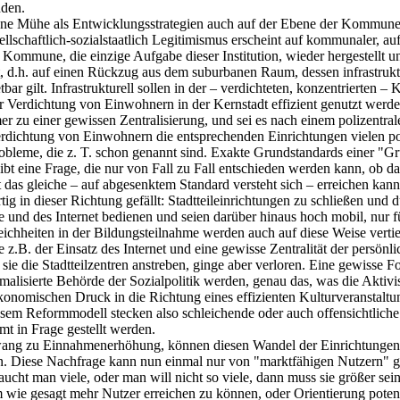
nden.
 ohne Mühe als Entwicklungsstrategien auch auf der Ebene der Kommun
sellschaftlich-sozialstaatlich Legitimismus erscheint auf kommunaler, a
 Kommune, die einzige Aufgabe dieser Institution, wieder hergestellt u
dt, d.h. auf einen Rückzug aus dem suburbanen Raum, dessen infrastruk
bar gilt. Infrastrukturell sollen in der – verdichteten, konzentrierten
r Verdichtung von Einwohnern in der Kernstadt effizient genutzt werd
er zu einer gewissen Zentralisierung, und sei es nach einem polizentral
erdichtung von Einwohnern die entsprechenden Einrichtungen vielen po
 Probleme, die z. T. schon genannt sind. Exakte Grundstandards einer 
eibt eine Frage, die nur von Fall zu Fall entschieden werden kann, ob 
das gleiche – auf abgesenktem Standard versteht sich – erreichen kann
g in dieser Richtung gefällt: Stadtteileinrichtungen zu schließen und 
 und des Internet bedienen und seien darüber hinaus hoch mobil, nur fü
leichheiten in der Bildungsteilnahme werden auch auf diese Weise vertie
z.B. der Einsatz des Internet und eine gewisse Zentralität der persönl
sie die Stadtteilzentren anstreben, ginge aber verloren. Eine gewisse 
alisierte Behörde der Sozialpolitik werden, genau das, was die Aktivi
 ökonomischen Druck in die Richtung eines effizienten Kulturveranstalt
esem Reformmodell stecken also schleichende oder auch offensichtlich
mt in Frage gestellt werden.
Zwang zu Einnahmenerhöhung, können diesen Wandel der Einrichtungen
en. Diese Nachfrage kann nun einmal nur von "marktfähigen Nutzern" g
aucht man viele, oder man will nicht so viele, dann muss sie größer sei
ie gesagt mehr Nutzer erreichen zu können, oder Orientierung potentie