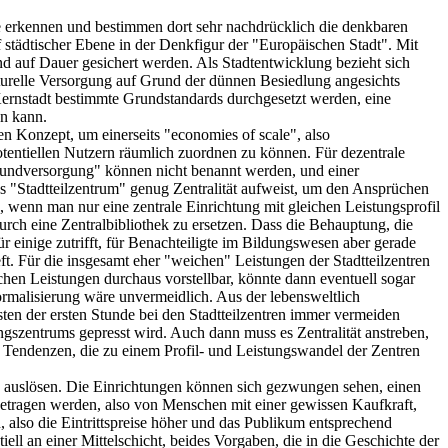
e erkennen und bestimmen dort sehr nachdrücklich die denkbaren
uf städtischer Ebene in der Denkfigur der "Europäischen Stadt". Mit
nd auf Dauer gesichert werden. Als Stadtentwicklung bezieht sich
turelle Versorgung auf Grund der dünnen Besiedlung angesichts
 – Kernstadt bestimmte Grundstandards durchgesetzt werden, eine
en kann.
en Konzept, um einerseits "economies of scale", also
tentiellen Nutzern räumlich zuordnen zu können. Für dezentrale
"Grundversorgung" können nicht benannt werden, und einer
das "Stadtteilzentrum" genug Zentralität aufweist, um den Ansprüchen
, wenn man nur eine zentrale Einrichtung mit gleichen Leistungsprofil
durch eine Zentralbibliothek zu ersetzen. Dass die Behauptung, die
r einige zutrifft, für Benachteiligte im Bildungswesen aber gerade
ft. Für die insgesamt eher "weichen" Leistungen der Stadtteilzentren
ichen Leistungen durchaus vorstellbar, könnte dann eventuell sogar
Formalisierung wäre unvermeidlich. Aus der lebensweltlich
sten der ersten Stunde bei den Stadtteilzentren immer vermeiden
ungszentrums gepresst wird. Auch dann muss es Zentralität anstreben,
e Tendenzen, die zu einem Profil- und Leistungswandel der Zentren
 auslösen. Die Einrichtungen können sich gezwungen sehen, einen
etragen werden, also von Menschen mit einer gewissen Kaufkraft,
n, also die Eintrittspreise höher und das Publikum entsprechend
ll an einer Mittelschicht, beides Vorgaben, die in die Geschichte der