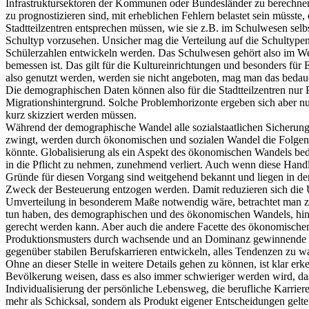
Infrastruktursektoren der Kommunen oder Bundesländer zu berechnen
zu prognostizieren sind, mit erheblichen Fehlern belastet sein müsste,
Stadtteilzentren entsprechen müssen, wie sie z.B. im Schulwesen selbs
Schultyp vorzusehen. Unsicher mag die Verteilung auf die Schultypen s
Schülerzahlen entwickeln werden. Das Schulwesen gehört also im W
bemessen ist. Das gilt für die Kultureinrichtungen und besonders für 
also genutzt werden, werden sie nicht angeboten, mag man das bedauer
Die demographischen Daten können also für die Stadtteilzentren nur
Migrationshintergrund. Solche Problemhorizonte ergeben sich aber n
kurz skizziert werden müssen.
Während der demographische Wandel alle sozialstaatlichen Sicherungss
zwingt, werden durch ökonomischen und sozialen Wandel die Folgen d
könnte. Globalisierung als ein Aspekt des ökonomischen Wandels bedeut
in die Pflicht zu nehmen, zunehmend verliert. Auch wenn diese Handlu
Gründe für diesen Vorgang sind weitgehend bekannt und liegen in de
Zweck der Besteuerung entzogen werden. Damit reduzieren sich die 
Umverteilung in besonderem Maße notwendig wäre, betrachtet man z. B
tun haben, des demographischen und des ökonomischen Wandels, hinaus
gerecht werden kann. Aber auch die andere Facette des ökonomischen
Produktionsmusters durch wachsende und an Dominanz gewinnende Diens
gegenüber stabilen Berufskarrieren entwickeln, alles Tendenzen zu w
Ohne an dieser Stelle in weitere Details gehen zu können, ist klar 
Bevölkerung weisen, dass es also immer schwieriger werden wird, das
Individualisierung der persönliche Lebensweg, die berufliche Karrier
mehr als Schicksal, sondern als Produkt eigener Entscheidungen gelte