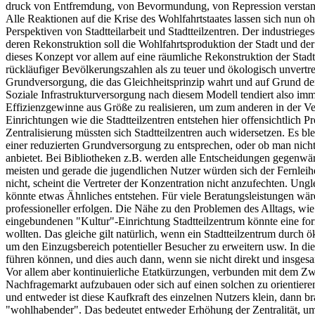
druck von Entfremdung, von Bevormundung, von Repression versta
Alle Reaktionen auf die Krise des Wohlfahrtstaates lassen sich nun
Perspektiven von Stadtteilarbeit und Stadtteilzentren. Der industriege
deren Rekonstruktion soll die Wohlfahrtsproduktion der Stadt und der
dieses Konzept vor allem auf eine räumliche Rekonstruktion der Sta
rückläufiger Bevölkerungszahlen als zu teuer und ökologisch unvertret
Grundversorgung, die das Gleichheitsprinzip wahrt und auf Grund de
Soziale Infrastrukturversorgung nach diesem Modell tendiert also imm
Effizienzgewinne aus Größe zu realisieren, um zum anderen in der V
Einrichtungen wie die Stadtteilzentren entstehen hier offensichtlich
Zentralisierung müssten sich Stadtteilzentren auch widersetzen. Es bl
einer reduzierten Grundversorgung zu entsprechen, oder ob man nicht 
anbietet. Bei Bibliotheken z.B. werden alle Entscheidungen gegenwärti
meisten und gerade die jugendlichen Nutzer würden sich der Fernleihe
nicht, scheint die Vertreter der Konzentration nicht anzufechten. Ung
könnte etwas Ähnliches entstehen. Für viele Beratungsleistungen wäre 
professioneller erfolgen. Die Nähe zu den Problemen des Alltags, wie 
eingebundenen "Kultur"-Einrichtung Stadtteilzentrum könnte eine form
wollten. Das gleiche gilt natürlich, wenn ein Stadtteilzentrum durch
um den Einzugsbereich potentieller Besucher zu erweitern usw. In di
führen können, und dies auch dann, wenn sie nicht direkt und insgesa
Vor allem aber kontinuierliche Etatkürzungen, verbunden mit dem 
Nachfragemarkt aufzubauen oder sich auf einen solchen zu orientier
und entweder ist diese Kaufkraft des einzelnen Nutzers klein, dann br
"wohlhabender". Das bedeutet entweder Erhöhung der Zentralität, um w