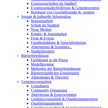
Genossenschaften im Stadtteil
Existenzgründerförderung & Gründerzentren
Belebung von Geschäftsstraße & -zentren
Soziale & kulturelle Infrastruktur
Seniorenarbeit
Schule im Stadtteil
Neue Medien
Kinder- & Jugendarbeit
Feste & Events
Familienbildung & Sprachförderung
Allgemeines & Sonstiges...
Stadtteilzentren
Bürgerbeteiligung
Einführung in die Praxis
Modellprojekte
Methoden der Bürgerbeteiligung
Bürgerschaftliches Engagement
Allgemeines & Theorien
Gemeinwesenarbeit
Grundlagen
Community Organizing
Aktivierung & Empowerment
Gemeinwesenarbeit & Quartiermanagement
Quartiermanagement
Gemeinwesenarbeit & Sozialraumorientierung