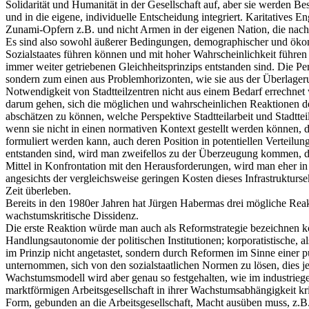
Solidarität und Humanität in der Gesellschaft auf, aber sie werden 
und in die eigene, individuelle Entscheidung integriert. Karitative
Zunami-Opfern z.B. und nicht Armen in der eigenen Nation, die nach 
Es sind also sowohl äußerer Bedingungen, demographischer und ökono
Sozialstaates führen können und mit hoher Wahrscheinlichkeit führen we
immer weiter getriebenen Gleichheitsprinzips entstanden sind. Die Per
sondern zum einen aus Problemhorizonten, wie sie aus der Überlager
Notwendigkeit von Stadtteilzentren nicht aus einem Bedarf errechne
darum gehen, sich die möglichen und wahrscheinlichen Reaktionen der
abschätzen zu können, welche Perspektive Stadtteilarbeit und Stadtte
wenn sie nicht in einen normativen Kontext gestellt werden können, de
formuliert werden kann, auch deren Position in potentiellen Verteilu
entstanden sind, wird man zweifellos zu der Überzeugung kommen, das
Mittel in Konfrontation mit den Herausforderungen, wird man eher in p
angesichts der vergleichsweise geringen Kosten dieses Infrastrukturs
Zeit überleben.
Bereits in den 1980er Jahren hat Jürgen Habermas drei mögliche Reak
wachstumskritische Dissidenz.
Die erste Reaktion würde man auch als Reformstrategie bezeichnen kön
Handlungsautonomie der politischen Institutionen; korporatistische, a
im Prinzip nicht angetastet, sondern durch Reformen im Sinne einer
unternommen, sich von den sozialstaatlichen Normen zu lösen, dies jed
Wachstumsmodell wird aber genau so festgehalten, wie im industrieges
marktförmigen Arbeitsgesellschaft in ihrer Wachstumsabhängigkeit krit
Form, gebunden an die Arbeitsgesellschaft, Macht ausüben muss, z.B