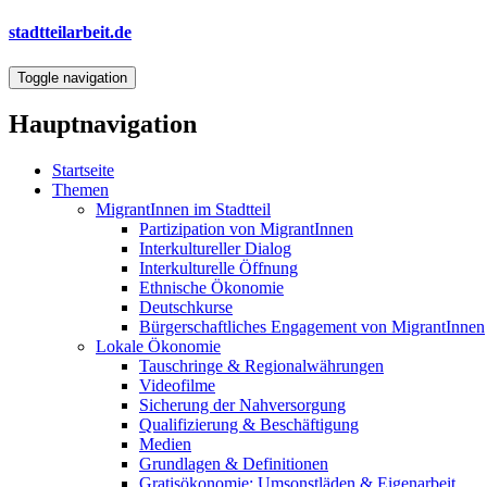
Direkt
stadtteilarbeit.de
zum
Inhalt
Toggle navigation
Hauptnavigation
Startseite
Themen
MigrantInnen im Stadtteil
Partizipation von MigrantInnen
Interkultureller Dialog
Interkulturelle Öffnung
Ethnische Ökonomie
Deutschkurse
Bürgerschaftliches Engagement von MigrantInnen
Lokale Ökonomie
Tauschringe & Regionalwährungen
Videofilme
Sicherung der Nahversorgung
Qualifizierung & Beschäftigung
Medien
Grundlagen & Definitionen
Gratisökonomie: Umsonstläden & Eigenarbeit