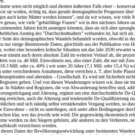
en.
räume seien nicht möglich und dienten äußersten Falls einer – konser
ie sie wollen, richtig ist, dass gerade demographische Prognosen übe
gen auch keine Mütter werden können", und da wir wissen, wie viele M
ative genau, wie viele "gebärfähige Frauen" wir in den nächsten Jahre
kommenden Jahren leicht ansteigen könnten, dass sie sich aber sprungha
ichen Anstieg des "Durchschnittsalters" verbunden ist, hat sich als Er
ese Seite des demographischen Wandels behandelt worden, obwohl in d
zu nur einige illustrierende Daten, gleichfalls aus der Publikation von
rn, wobei eine besonders kritische Situation um das Jahr 2030 erwartet 
war nimmt auch deren absolute Zahl im weiteren Verlauf ab, die prozen
ts von ca. 46 Mill. Einwohnern aus, also einer Zahl, die nur mit Zuw
18.3 Mill. oder ca. 40% ) wie unter 20 Jahre (7,1 Mill. oder 15,4 %) w
nter verschiedenen Annahmen, diese erreichen z. T. aber hohe Plausibi
– schrumpfenden und alternden – Gesellschaft. Es wird mit Sicherheit 
ionen geben. Und von diesen Wanderungen wissen wir, dass sie immer 
lar. In Städten und Regionen, die von Abwanderung betroffen sind, ad
ngsrückgang und Alterung, ergänzt um eine durchschnittliche De-Quali
ng erreichen, auch die Alterung und tendenzielle De-Qualifizierung z
ohlichen und sich ständig selbst verstärkenden Vorgang werden, so dass
e Einwohner – nicht zu unterliegen, sich unter allen Bedingungen durc
 schon klar, wer das jeweils sein wird: Die gegenwärtig ökonomisch er
e werden zu den Siegern gehören, alle anderen zu den Verlierern, ne
aftskraft verzeichnen werden.
us diesen Daten der Bevölkerungsentwicklung unter bestimmten Wande