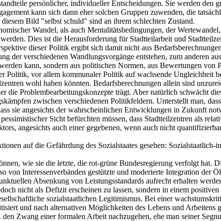
Bestandteile persönlicher, individueller Entscheidungen. Sie werden de
s Engagement kann sich dann eher solchen Gruppen zuwenden, die tatsäc
diesem Bild "selbst schuld" sind an ihrem schlechten Zustand.
mischer Wandel, als auch Mentalitätsbedingungen, der Wertewandel, d
rden. Dies ist die Herausforderung für Stadtteilarbeit und Stadtteilzen
spektive dieser Politik ergibt sich damit nicht aus Bedarfsberechnunge
ung der verschiedenen Wandlungsvorgänge entstehen, zum anderen aus R
t werden kann, sondern aus politischen Normen, aus Bewertungen von P
 Politik, vor allem kommunaler Politik auf wachsende Ungleichheit be
ilzentren wohl haben könnten. Bedarfsberechnungen allein sind unzureic
r die Problembearbeitungskonzepte trägt. Aber natürlich schwächt diese 
ngskämpfen zwischen verschiedenen Politikfeldern. Unterstellt man, das
s sie angesichts der wahrscheinlichen Entwicklungen in Zukunft notwe
essimistischer Sicht befürchten müssen, dass Stadtteilzentren als rela
ektors, angesichts auch einer gegebenen, wenn auch nicht quantifizier
tionen auf die Gefährdung des Sozialstaates gesehen: Sozialstaatlich-i
nen, wie sie die letzte, die rot-grüne Bundesregierung verfolgt hat. Di
lso von Interessenverbänden gestützte und moderierte Integration der Ök
 punktuellen Absenkung von Leistungsstandards aufrecht erhalten wer
och nicht als Defizit erscheinen zu lassen, sondern in einem positiven
ellschaftliche sozialstaatlichen Legitimismus. Bei einer wachstumskri
isiert und nach alternativen Möglichkeiten des Lebens und Arbeitens gesu
. den Zwang einer formalen Arbeit nachzugehen, ehe man seiner Segnun