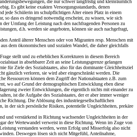
anderungsbewegungen, die nur schwer langfristig und kleinräumlich
rgiebig. Es gibt keine exakten Versorgungsstandards, denen
d jede Schülerin im schulpflichtigen Alter einen Platz in einem
r, so dass es dringend notwendig erscheint, zu wissen, wie sich
en der Umfang der Leistung nach den nachfragenden Personen zu
eistungen, d.h. werden sie angeboten, können sie auch nachgefragt,
enden Anteil älterer Menschen oder von Migranten resp. Menschen mit
 aus dem ökonomischen und sozialen Wandel, die daher gleichfalls
Frage stellt und zu erheblichen Korrekturen in diesem Bereich
ialstaat in absehbarer Zeit an seine Leistungsgrenze gelangen
e für Ziele des Sozialstaates, also für das dominante Gleichheitsziel
ht gänzlich verloren, sie wird aber eingeschränkt werden. Die
sche Ressourcen können dem Zugriff der Nationalstaaten z.B. zum
ment, wo auf Grund der demographischen Entwicklung eben diese
agerung zweier Entwicklungen, die eigentlich nichts mit einander zu
ten, ist die Aufgabe des Sozialstaates, der er aber immer weniger
he Richtung. Die Ablösung des industriegesellschaftlichen
in der sich persönliche Risiken, potentielle Ungleichheiten, prekäre
ernd und verstärkend in Richtung wachsender Ungleichheiten in der
 Sogar der Wertewandel verweist in diese Richtung. Wenn im Zuge von
e Leistung verstanden werden, wenn Erfolg und Misserfolg also nicht
chwinden. Deswegen lösen sich nicht Mitgefühl, Anteilnahme,