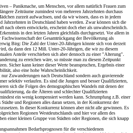
vativen – Panikmache, um Menschen, vor allem natürlich Frauen zum
r längere Zeiträume zumindest von mehreren Jahrzehnten durchaus
ädchen zurzeit aufwachsen, und da wir wissen, dass es in jedem
n und Jahrzehnten in Deutschland haben werden. Zwar können sich die
ft nach obern entwickeln, erscheint doch eher als unwahrscheinlich.
kenntnis in den letzten Jahren gleichfalls durchgesetzt. Vor allem in
er Fachwissenschaft der Gesamtrückgang der Bevölkerung als
 Herwig Birg: Die Zahl der Unter-20-Jährigen könnte sich von derzeit
wird, da dann den 12 Mill. Unter-20-Jährigen, die wir zu diesem
tualen Anteile verschieben sich aber dennoch zu einer "Alterung".
anderung zu erreichen wäre, so müsste man zu diesem Zeitpunkt
ären. Sicher kann keiner dieser Werte beanspruchen, Ergebnis einer
lität, also eine hohe Wahrscheinlichkeit.
nicht nur Zuwanderungen nach Deutschland sondern auch gravierende
selektiv verlaufen. Es sind die Jungen und besser Qualifizierten,
dieren sich die Folgen des demographischen Wandels mit denen der
fizierung, da die Älteren und schlechter Qualifizierten
umindest ein wenig kompensiert werden kann. Schrumpfung z.B. einer
 Städte und Regionen alles daran setzen, in der Konkurrenz der
hzusetzen. In dieser Konkurrenz können aber nicht alle gewinnen. Es
folgreichen Regionen Westdeutschlands und hier vor allem des
ben einer kleinen Gruppe von Städten oder Regionen, die sich knapp
rungsannahmen Bedarfsprognosen für die verschiedenen