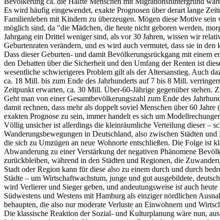
Bevölkerung ca. die Hälfte Menschen mit Migrationshintergrund wär
Es wird häufig eingewendet, exakte Prognosen über derart lange Zeit
Familienleben mit Kindern zu überzeugen. Mögen diese Motive sein w
möglich sind, da "die Mädchen, die heute nicht geboren werden, mor
Jahrgang ein Drittel weniger sind, als vor 30 Jahren, wissen wir rel
Geburtenraten verändern, und es wird auch vermutet, dass sie in den 
Dass dieser Geburten- und damit Bevölkerungsrückgang mit einem erhebl
den Debatten über die Sicherheit und den Umfang der Renten ist di
wesentliche schwierigeres Problem gilt als der Altersanstieg. Auch da
ca. 18 Mill. bis zum Ende des Jahrhunderts auf 7 bis 8 Mill. verringe
Zeitpunkt erwarten, ca. 30 Mill. Über-60-Jährige gegenüber stehen. Z
Geht man von einer Gesamtbevölkerungszahl zum Ende des Jahrhunder
damit rechnen, dass mehr als doppelt soviel Menschen über 60 Jahre (
exakten Prognose zu sein, immer handelt es sich um Modellrechungen u
Völlig unsicher ist allerdings die kleinräumliche Verteilung dieser 
Wanderungsbewegungen in Deutschland, also zwischen Städten und Reg
die sich zu Umzügen an neue Wohnorte entschließen. Die Folge ist k
Abwanderung zu einer Verstärkung der negativen Phänomene Bevölkeru
zurückbleiben, während in den Städten und Regionen, die Zuwanderu
Stadt oder Region kann für diese also zu einem durch und durch bedr
Städte – um Wirtschaftwachstum, junge und gut ausgebildete, deutsch
wird Verlierer und Sieger geben, und andeutungsweise ist auch heute
Südwestens und Westens mit Hamburg als einziger nördlichen Ausnahm
behaupten, die also nur moderate Verluste an Einwohnern und Wirtsch
Die klassische Reaktion der Sozial- und Kulturplanung wäre nun, a