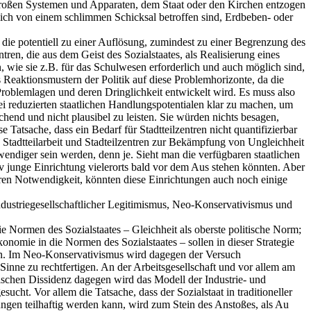
n großen Systemen und Apparaten, dem Staat oder den Kirchen entzogen
hlich von einem schlimmen Schicksal betroffen sind, Erdbeben- oder
ie potentiell zu einer Auflösung, zumindest zu einer Begrenzung des
tren, die aus dem Geist des Sozialstaates, als Realisierung eines
n, wie sie z.B. für das Schulwesen erforderlich und auch möglich sind,
eaktionsmustern der Politik auf diese Problemhorizonte, da die
roblemlagen und deren Dringlichkeit entwickelt wird. Es muss also
i reduzierten staatlichen Handlungspotentialen klar zu machen, um
hend und nicht plausibel zu leisten. Sie würden nichts besagen,
Tatsache, dass ein Bedarf für Stadtteilzentren nicht quantifizierbar
s Stadtteilarbeit und Stadteilzentren zur Bekämpfung von Ungleichheit
ndiger sein werden, denn je. Sieht man die verfügbaren staatlichen
tiv junge Einrichtung vielerorts bald vor dem Aus stehen könnten. Aber
baren Notwendigkeit, könnten diese Einrichtungen auch noch einige
ndustriegesellschaftlicher Legitimismus, Neo-Konservativismus und
e Normen des Sozialstaates – Gleichheit als oberste politische Norm;
onomie in die Normen des Sozialstaates – sollen in dieser Strategie
den. Im Neo-Konservativismus wird dagegen der Versuch
 Sinne zu rechtfertigen. An der Arbeitsgesellschaft und vor allem am
tischen Dissidenz dagegen wird das Modell der Industrie- und
cht. Vor allem die Tatsache, dass der Sozialstaat in traditioneller
gen teilhaftig werden kann, wird zum Stein des Anstoßes, als Au