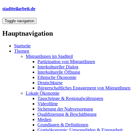
Direkt
stadtteilarbeit.de
zum
Inhalt
Toggle navigation
Hauptnavigation
Startseite
Themen
MigrantInnen im Stadtteil
Partizipation von MigrantInnen
Interkultureller Dialog
Interkulturelle Öffnung
Ethnische Ökonomie
Deutschkurse
Bürgerschaftliches Engagement von MigrantInnen
Lokale Ökonomie
Tauschringe & Regionalwährungen
Videofilme
Sicherung der Nahversorgung
Qualifizierung & Beschäftigung
Medien
Grundlagen & Definitionen
Gratisökonomie: Umsonstläden & Eigenarbeit