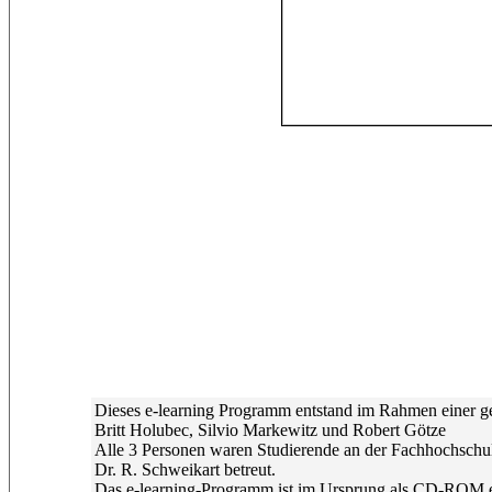
Dieses e-learning Programm entstand im Rahmen einer g
Britt Holubec, Silvio Markewitz und Robert Götze
Alle 3 Personen waren Studierende an der Fachhochschule
Dr. R. Schweikart betreut.
Das e-learning-Programm ist im Ursprung als CD-ROM ers