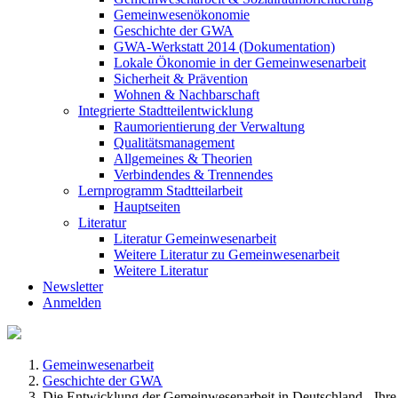
Gemeinwesenökonomie
Geschichte der GWA
GWA-Werkstatt 2014 (Dokumentation)
Lokale Ökonomie in der Gemeinwesenarbeit
Sicherheit & Prävention
Wohnen & Nachbarschaft
Integrierte Stadtteilentwicklung
Raumorientierung der Verwaltung
Qualitätsmanagement
Allgemeines & Theorien
Verbindendes & Trennendes
Lernprogramm Stadtteilarbeit
Hauptseiten
Literatur
Literatur Gemeinwesenarbeit
Weitere Literatur zu Gemeinwesenarbeit
Weitere Literatur
Newsletter
Anmelden
Gemeinwesenarbeit
Geschichte der GWA
Die Entwicklung der Gemeinwesenarbeit in Deutschland - Ihre