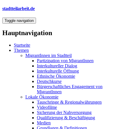
Direkt
stadtteilarbeit.de
zum
Inhalt
Toggle navigation
Hauptnavigation
Startseite
Themen
MigrantInnen im Stadtteil
Partizipation von MigrantInnen
Interkultureller Dialog
Interkulturelle Öffnung
Ethnische Ökonomie
Deutschkurse
Bürgerschaftliches Engagement von
MigrantInnen
Lokale Ökonomie
Tauschringe & Regionalwährungen
Videofilme
Sicherung der Nahversorgung
Qualifizierung & Beschäftigung
Medien
Grundlagen & Definitionen