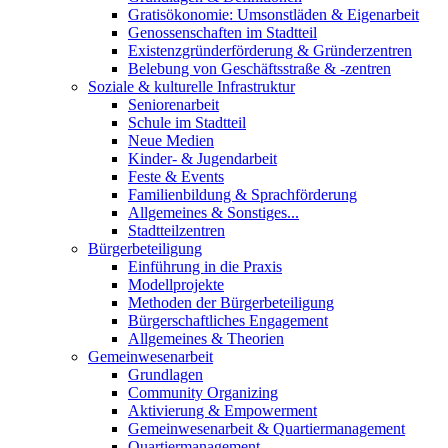
Gratisökonomie: Umsonstläden & Eigenarbeit
Genossenschaften im Stadtteil
Existenzgründerförderung & Gründerzentren
Belebung von Geschäftsstraße & -zentren
Soziale & kulturelle Infrastruktur
Seniorenarbeit
Schule im Stadtteil
Neue Medien
Kinder- & Jugendarbeit
Feste & Events
Familienbildung & Sprachförderung
Allgemeines & Sonstiges...
Stadtteilzentren
Bürgerbeteiligung
Einführung in die Praxis
Modellprojekte
Methoden der Bürgerbeteiligung
Bürgerschaftliches Engagement
Allgemeines & Theorien
Gemeinwesenarbeit
Grundlagen
Community Organizing
Aktivierung & Empowerment
Gemeinwesenarbeit & Quartiermanagement
Quartiermanagement