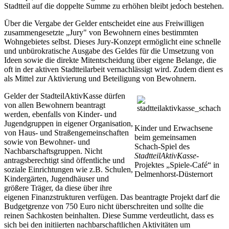
Stadtteil auf die doppelte Summe zu erhöhen bleibt jedoch bestehen.
Über die Vergabe der Gelder entscheidet eine aus Freiwilligen
zusammengesetzte „Jury" von Bewohnern eines bestimmten
Wohngebietes selbst. Dieses Jury-Konzept ermöglicht eine schnelle
und unbürokratische Ausgabe des Geldes für die Umsetzung von
Ideen sowie die direkte Mitentscheidung über eigene Belange, die
oft in der aktiven Stadtteilarbeit vernachlässigt wird. Zudem dient es
als Mittel zur Aktivierung und Beteiligung von Bewohnern.
Gelder der StadteilAktivKasse dürfen
von allen Bewohnern beantragt
werden, ebenfalls von Kinder- und
Jugendgruppen in eigener Organisation,
Kinder und Erwachsene
von Haus- und Straßengemeinschaften
beim gemeinsamen
sowie von Bewohner- und
Schach-Spiel des
Nachbarschaftsgruppen. Nicht
StadtteilAktivKasse
-
antragsberechtigt sind öffentliche und
Projektes „Spiele-Café“ in
soziale Einrichtungen wie z.B. Schulen,
Delmenhorst-Düsternort
Kindergärten, Jugendhäuser und
größere Träger, da diese über ihre
eigenen Finanzstrukturen verfügen. Das beantragte Projekt darf die
Budgetgrenze von 750 Euro nicht überschreiten und sollte die
reinen Sachkosten beinhalten. Diese Summe verdeutlicht, dass es
sich bei den initiierten nachbarschaftlichen Aktivitäten um