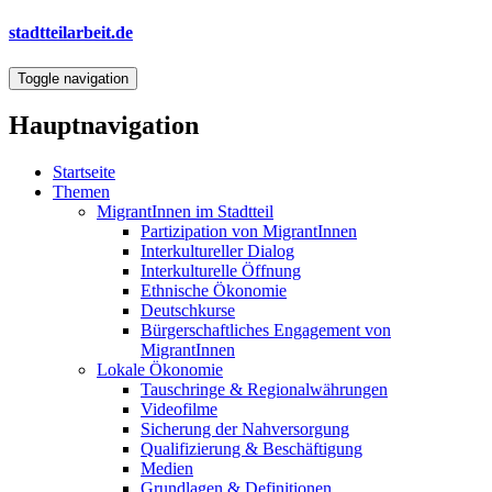
Direkt
stadtteilarbeit.de
zum
Inhalt
Toggle navigation
Hauptnavigation
Startseite
Themen
MigrantInnen im Stadtteil
Partizipation von MigrantInnen
Interkultureller Dialog
Interkulturelle Öffnung
Ethnische Ökonomie
Deutschkurse
Bürgerschaftliches Engagement von
MigrantInnen
Lokale Ökonomie
Tauschringe & Regionalwährungen
Videofilme
Sicherung der Nahversorgung
Qualifizierung & Beschäftigung
Medien
Grundlagen & Definitionen