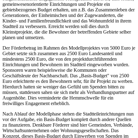
gemeinwesenorientierte Einrichtungen und Projekte ein
gebietsbezogenes Budget erhalten, um z.B. das Zusammenleben der
Generationen, der Einheimischen und der Zugewanderten, die
Kinder- und Familienfreundlichkeit und das Wohnumfeld in ihrem
Stadtteil zu verbessern. Erreicht werden soll dies durch
Kleinstprojekte, die die Bewohner der betreffenden Gebiete selber
planen und umsetzen.
Der Förderbetrag im Rahmen des Modellprojektes von 5000 Euro je
Gebiet setzte sich zusammen aus 2500 Euro Landesanteil und
mindestens 2500 Euro, die von den projektdurchführenden
Einrichtungen und Bewohnern im Stadtteil eingeworben wurden.
Sponsoren waren beispielsweise die Kommunen oder
Geschäftsleute der Nachbarschaft. Das „Basis-Budget" von 2500
Euro erleichterte es den Bewohnern sehr, für ihr Projekt zu werben.
Hierdurch hatten sie weniger das Gefühl um Spenden bitten zu
müssen, stattdessen sahen sie sich mehr als Verhandlungspartner auf
Augenhöhe. Dies verminderte die Hemmschwelle für ein
freiwilliges Engagement erheblich.
Nach Ablauf der Modellphase stehen die Stadtteileinrichtungen nun
vor der Aufgabe, ein Basis-Budget komplett durch andere Quellen
zu finanzieren. Denkbare Förderer sind hier Gemeinden, Verbände,
Wirtschaftsunternehmen oder Wohnungsgesellschaften. Das
Konzept, dieses Basis-Budget durch Einwerben von Spenden im