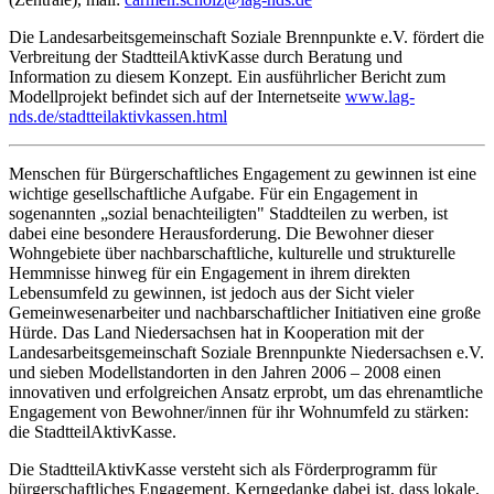
Die Landesarbeitsgemeinschaft Soziale Brennpunkte e.V. fördert die
Verbreitung der StadtteilAktivKasse durch Beratung und
Information zu diesem Konzept. Ein ausführlicher Bericht zum
Modellprojekt befindet sich auf der Internetseite
www.lag-
nds.de/stadtteilaktivkassen.html
Menschen für Bürgerschaftliches Engagement zu gewinnen ist eine
wichtige gesellschaftliche Aufgabe. Für ein Engagement in
sogenannten „sozial benachteiligten" Staddteilen zu werben, ist
dabei eine besondere Herausforderung. Die Bewohner dieser
Wohngebiete über nachbarschaftliche, kulturelle und strukturelle
Hemmnisse hinweg für ein Engagement in ihrem direkten
Lebensumfeld zu gewinnen, ist jedoch aus der Sicht vieler
Gemeinwesenarbeiter und nachbarschaftlicher Initiativen eine große
Hürde. Das Land Niedersachsen hat in Kooperation mit der
Landesarbeitsgemeinschaft Soziale Brennpunkte Niedersachsen e.V.
und sieben Modellstandorten in den Jahren 2006 – 2008 einen
innovativen und erfolgreichen Ansatz erprobt, um das ehrenamtliche
Engagement von Bewohner/innen für ihr Wohnumfeld zu stärken:
die StadtteilAktivKasse.
Die StadtteilAktivKasse versteht sich als Förderprogramm für
bürgerschaftliches Engagement. Kerngedanke dabei ist, dass lokale,