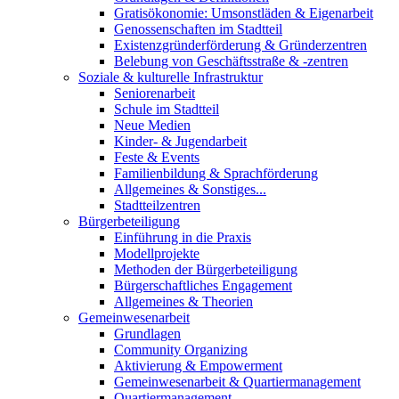
Gratisökonomie: Umsonstläden & Eigenarbeit
Genossenschaften im Stadtteil
Existenzgründerförderung & Gründerzentren
Belebung von Geschäftsstraße & -zentren
Soziale & kulturelle Infrastruktur
Seniorenarbeit
Schule im Stadtteil
Neue Medien
Kinder- & Jugendarbeit
Feste & Events
Familienbildung & Sprachförderung
Allgemeines & Sonstiges...
Stadtteilzentren
Bürgerbeteiligung
Einführung in die Praxis
Modellprojekte
Methoden der Bürgerbeteiligung
Bürgerschaftliches Engagement
Allgemeines & Theorien
Gemeinwesenarbeit
Grundlagen
Community Organizing
Aktivierung & Empowerment
Gemeinwesenarbeit & Quartiermanagement
Quartiermanagement