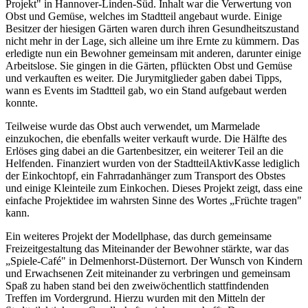
Projekt" in Hannover-Linden-Süd. Inhalt war die Verwertung von
Obst und Gemüse, welches im Stadtteil angebaut wurde. Einige
Besitzer der hiesigen Gärten waren durch ihren Gesundheitszustand
nicht mehr in der Lage, sich alleine um ihre Ernte zu kümmern. Das
erledigte nun ein Bewohner gemeinsam mit anderen, darunter einige
Arbeitslose. Sie gingen in die Gärten, pflückten Obst und Gemüse
und verkauften es weiter. Die Jurymitglieder gaben dabei Tipps,
wann es Events im Stadtteil gab, wo ein Stand aufgebaut werden
konnte.
Teilweise wurde das Obst auch verwendet, um Marmelade
einzukochen, die ebenfalls weiter verkauft wurde. Die Hälfte des
Erlöses ging dabei an die Gartenbesitzer, ein weiterer Teil an die
Helfenden. Finanziert wurden von der StadtteilAktivKasse lediglich
der Einkochtopf, ein Fahrradanhänger zum Transport des Obstes
und einige Kleinteile zum Einkochen. Dieses Projekt zeigt, dass eine
einfache Projektidee im wahrsten Sinne des Wortes „Früchte tragen"
kann.
Ein weiteres Projekt der Modellphase, das durch gemeinsame
Freizeitgestaltung das Miteinander der Bewohner stärkte, war das
„Spiele-Café" in Delmenhorst-Düsternort. Der Wunsch von Kindern
und Erwachsenen Zeit miteinander zu verbringen und gemeinsam
Spaß zu haben stand bei den zweiwöchentlich stattfindenden
Treffen im Vordergrund. Hierzu wurden mit den Mitteln der