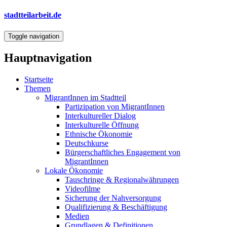
Direkt
stadtteilarbeit.de
zum
Inhalt
Toggle navigation
Hauptnavigation
Startseite
Themen
MigrantInnen im Stadtteil
Partizipation von MigrantInnen
Interkultureller Dialog
Interkulturelle Öffnung
Ethnische Ökonomie
Deutschkurse
Bürgerschaftliches Engagement von
MigrantInnen
Lokale Ökonomie
Tauschringe & Regionalwährungen
Videofilme
Sicherung der Nahversorgung
Qualifizierung & Beschäftigung
Medien
Grundlagen & Definitionen