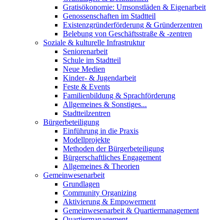
Gratisökonomie: Umsonstläden & Eigenarbeit
Genossenschaften im Stadtteil
Existenzgründerförderung & Gründerzentren
Belebung von Geschäftsstraße & -zentren
Soziale & kulturelle Infrastruktur
Seniorenarbeit
Schule im Stadtteil
Neue Medien
Kinder- & Jugendarbeit
Feste & Events
Familienbildung & Sprachförderung
Allgemeines & Sonstiges...
Stadtteilzentren
Bürgerbeteiligung
Einführung in die Praxis
Modellprojekte
Methoden der Bürgerbeteiligung
Bürgerschaftliches Engagement
Allgemeines & Theorien
Gemeinwesenarbeit
Grundlagen
Community Organizing
Aktivierung & Empowerment
Gemeinwesenarbeit & Quartiermanagement
Quartiermanagement